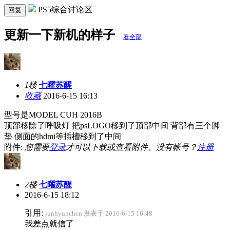
PS5综合讨论区
回复
更新一下新机的样子
看全部
1楼
七曜苏醒
收藏
2016-6-15 16:13
型号是MODEL CUH 2016B
顶部移除了呼吸灯 把psLOGO移到了顶部中间 背部有三个脚
垫 侧面的hdmi等插槽移到了中间
附件:
您需要
登录
才可以下载或查看附件。没有帐号？
注册
2楼
七曜苏醒
2016-6-15 18:12
引用:
junhyunchen 发表于 2016-6-15 16:48
我差点就信了