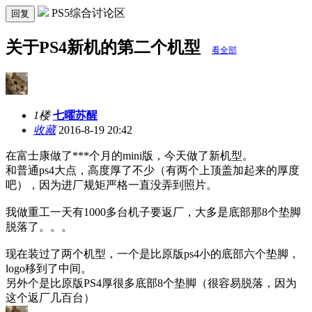
PS5综合讨论区
回复
关于PS4新机的第二个机型
看全部
1楼
七曜苏醒
收藏
2016-8-19 20:42
在富士康做了***个月的mini版，今天做了新机型。
和普通ps4大点，高度厚了不少（有两个上顶盖加起来的厚度
吧），因为进厂规矩严格一直没弄到照片。
我做重工一天有1000多台机子要返厂，大多是底部那8个垫脚
脱落了。。。
现在装过了两个机型，一个是比原版ps4小的底部六个垫脚，
logo移到了中间。
另外个是比原版PS4厚很多底部8个垫脚（很容易脱落，因为
这个返厂几百台）