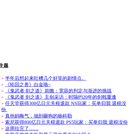
主题
»
半年后想起来吐槽几个好笑的剧情点。
»
《轮回之兽》白金咯~
»
《鬼武者 剑之道》前瞻：宽容的判定与渐进的挑战
»
《鬼武者 剑之道》主创采访：时隔约20年的剑戟重逢
»
任天堂获得300亿日元关税退款 NS玩家：买单归我 退税没
份
»
真他妈晦气，抽到砸狗的杨科勒
»
索尼获得800亿日元关税退款 PS5玩家：买单归我 退税没份
»
这周拉完了……