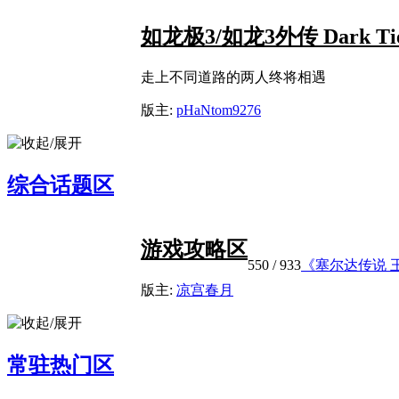
如龙极3/如龙3外传 Dark Ties
走上不同道路的两人终将相遇
版主:
pHaNtom9276
综合话题区
游戏攻略区
550
/ 933
《塞尔达传说 王
版主:
凉宫春月
常驻热门区