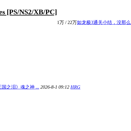
 [PS/NS2/XB/PC]
1万
/
22万
如龙极3通关小结，没那么差啊
国之泪》魂之神 ...
2026-8-1 09:12
HRG