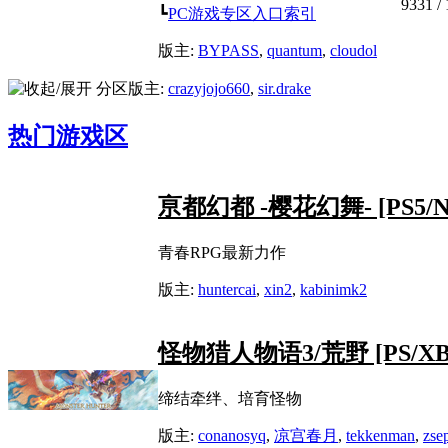
9331
/
┗
PC游戏专区入口索引
版主:
BYPASS
,
quantum
,
cloudol
分区版主:
crazyjojo660
,
sir.drake
热门游戏区
亰都幻都 -樱花幻舞- [PS5/NS
青春RPG最新力作
版主:
huntercai
,
xin2
,
kabinimk2
怪物猎人物语3/荒野 [PS/XB/
缔结牵绊、培育怪物
版主:
conanosyq
,
凉宫春月
,
tekkenman
,
zse