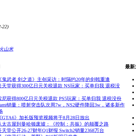
-22)
火山米
闻
最新
《鬼武者 剑之道》主创采访：时隔约20年的剑戟重逢
任天堂获得300亿日元关税退款 NS玩家：买单归我 退税没
索尼获得800亿日元关税退款 PS5玩家：买单归我 退税没份
Fami销量：喷射突击队次周7w，NS2硬件降回3w，诸多新作
场
《GTA6》加长版预览视频将于8月28日放出
从太古屋到曼哈顿废墟：《控制：共振》的颠覆之路
任天堂公开26-27财年Q1财报 Switch2销量2368万台