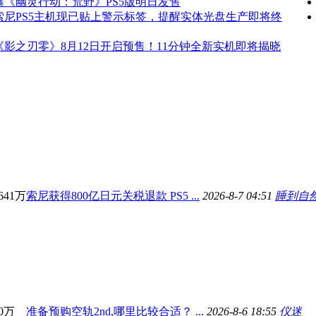
曝《幽灵行动：荒野》PS5版明日发售
索尼PS5主机现已贴上警示标签，提醒实体光盘生产即将终
《影之刃零》8月12日开启预售！11分钟全新实机即将揭晓
641万
索尼获得800亿日元关税退款 PS5 ...
2026-8-7 04:51
睡到自
0万
准备预购空轨2nd,哪里比较合适？ ...
2026-8-6 18:55
仪迷