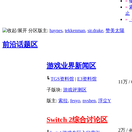
»
»
止
»
分区版主:
haynes
,
tekkenman
,
sir.drake
,
赞美太陽
前沿话题区
游戏业界新闻区
┗
TGS资料馆
|
E3资料馆
11万
/
子版块:
游戏评测区
版主:
索拉
,
fesyo
,
nvshen
,
浮尘Y
Switch 2综合讨论区
2万
/
4