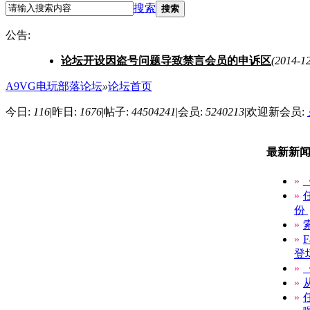
搜索
搜索
公告:
论坛开设因盗号问题导致禁言会员的申诉区
(2014-12
A9VG电玩部落论坛
»
论坛首页
今日:
116
|
昨日:
1676
|
帖子:
44504241
|
会员:
5240213
|
欢迎新会员:
最新新
»
»
份
»
»
登
»
»
»