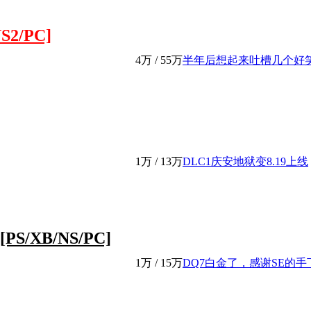
2/PC]
4万
/
55万
半年后想起来吐槽几个好笑的
1万
/
13万
DLC1庆安地狱变8.19上线
PS/XB/NS/PC]
1万
/
15万
DQ7白金了，感谢SE的手下留