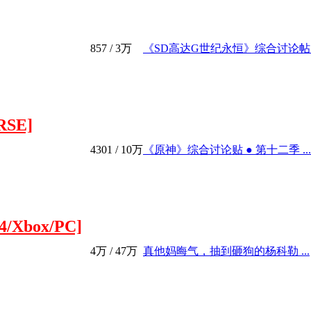
857
/
3万
《SD高达G世纪永恒》综合讨论帖 .
SE]
4301
/
10万
《原神》综合讨论贴 ● 第十二季 ...
4/Xbox/PC]
4万
/
47万
真他妈晦气，抽到砸狗的杨科勒 ...