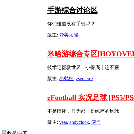
手游综合讨论区
你们难道没有手机吗？
版主:
赞美太陽
米哈游综合专区[HOYOVER
技术宅拯救世界，小保底十连不歪
版主:
小鹤姬
,
zseptemz
eFootball 实况足球 [PS5/PS
不是情怀，只为那一份纯粹的足球
版主:
vear
,
andyclock
,
便当