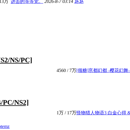
13万
进击的等等党。
2026-8-7 03:14
坏坏
2/NS/PC]
4560
/
7万
[领糖]亰都幻都 -樱花幻舞-白
PC/NS2]
1万
/
17万
怪物猎人物语3 白金心得 & 感
ptemz