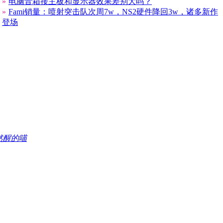
»
电脑音箱接主板和显示器效果差别大吗？
»
Fami销量：喷射突击队次周7w，NS2硬件降回3w，诸多新作
登场
然醒的喵