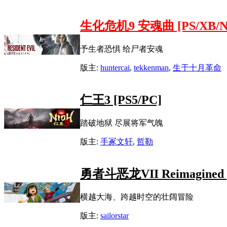
生化危机9 安魂曲 [PS/XB/NS
予生者恐惧 给尸者安魂
版主:
huntercai
,
tekkenman
,
生于十月革命
仁王3 [PS5/PC]
踏破地狱 尽展将军气魄
版主:
手冢文轩
,
哲勒
勇者斗恶龙VII Reimagined [
横越大海、跨越时空的壮阔冒险
版主:
sailorstar