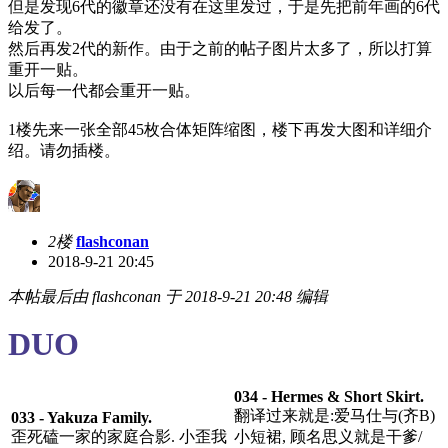
但是发现6代的徽章还没有在这里发过，于是先把前年画的6代
给发了。
然后再发2代的新作。由于之前的帖子图片太多了，所以打算
重开一贴。
以后每一代都会重开一贴。
1楼先来一张全部45枚合体矩阵缩图，楼下再发大图和详细介
绍。请勿插楼。
2楼
flashconan
2018-9-21 20:45
本帖最后由 flashconan 于 2018-9-21 20:48 编辑
DUO
034 - Hermes & Short Skirt.
翻译过来就是:爱马仕与(齐B)
033 - Yakuza Family.
歪死磕一家的家庭合影. 小歪我
小短裙, 顾名思义就是干爹/