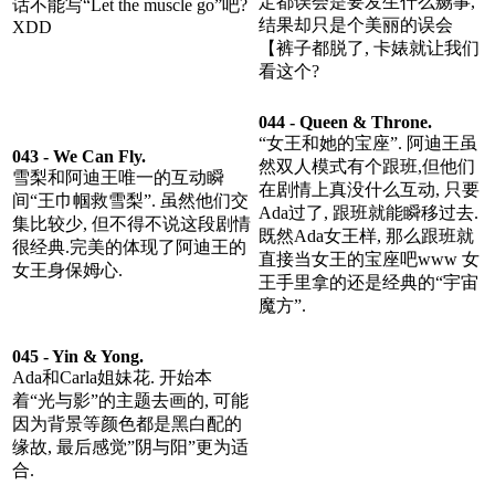
定都误会是要发生什么嬲事,
话不能写“Let the muscle go”吧?
结果却只是个美丽的误会
XDD
【裤子都脱了, 卡婊就让我们
看这个?
044 - Queen & Throne.
“女王和她的宝座”. 阿迪王虽
043 - We Can Fly.
然双人模式有个跟班,但他们
雪梨和阿迪王唯一的互动瞬
在剧情上真没什么互动, 只要
间“王巾帼救雪梨”. 虽然他们交
Ada过了, 跟班就能瞬移过去.
集比较少, 但不得不说这段剧情
既然Ada女王样, 那么跟班就
很经典.完美的体现了阿迪王的
直接当女王的宝座吧www 女
女王身保姆心.
王手里拿的还是经典的“宇宙
魔方”.
045 - Yin & Yong.
Ada和Carla姐妹花. 开始本
着“光与影”的主题去画的, 可能
因为背景等颜色都是黑白配的
缘故, 最后感觉”阴与阳”更为适
合.