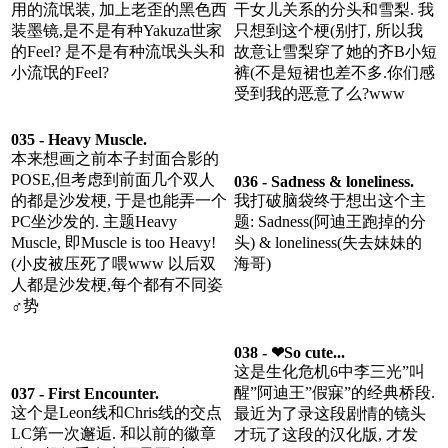
用的流氓装, 加上老歪的黑色西
干女儿关系的分头和雪梨. 我
装墨镜,是不是有种Yakuza世家
只想到这个梗(别打, 所以我
的Feel? 是不是有种流氓头头和
故意让雪梨穿了她的齐B小短
小流氓的Feel?
裤(不是短裙也差不多.你们感
受到我的恶意了么?www
035 - Heavy Muscle.
本来想画之前本子封面合影的
POSE,但考虑到前面几个双人
036 - Sadness & loneliness.
的都是沙发梗, 于是也能弄一个
我打破脑袋终于想出这个主
PC坐沙发的. 主题Heavy
题: Sadness(阿迪王跑掉的分
Muscle, 即Muscle is too Heavy!
头) & loneliness(失去妹妹的
(小皮被压死了喂www 以后双
海哥)
人都是沙发梗,每个都有不同姿
♂势
038 - ❤So cute...
这是生化危机6中李三光”叫
醒”阿迪王”假寐”的经典桥段.
037 - First Encounter.
这个是Leon线和Chris线的交点
最近为了录这段剧情的镜头
LC第一次邂逅. 和以前的徽章
才玩了这段的汉化版, 才发