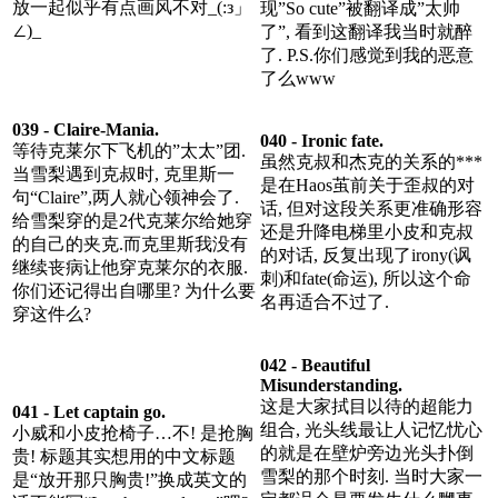
放一起似乎有点画风不对_(:з」
现”So cute”被翻译成”太帅
∠)_
了”, 看到这翻译我当时就醉
了. P.S.你们感觉到我的恶意
了么www
039 - Claire-Mania.
040 - Ironic fate.
等待克莱尔下飞机的”太太”团.
虽然克叔和杰克的关系的***
当雪梨遇到克叔时, 克里斯一
是在Haos茧前关于歪叔的对
句“Claire”,两人就心领神会了.
话, 但对这段关系更准确形容
给雪梨穿的是2代克莱尔给她穿
还是升降电梯里小皮和克叔
的自己的夹克.而克里斯我没有
的对话, 反复出现了irony(讽
继续丧病让他穿克莱尔的衣服.
刺)和fate(命运), 所以这个命
你们还记得出自哪里? 为什么要
名再适合不过了.
穿这件么?
042 - Beautiful
Misunderstanding.
这是大家拭目以待的超能力
041 - Let captain go.
组合, 光头线最让人记忆忧心
小威和小皮抢椅子…不! 是抢胸
的就是在壁炉旁边光头扑倒
贵! 标题其实想用的中文标题
雪梨的那个时刻. 当时大家一
是“放开那只胸贵!”换成英文的