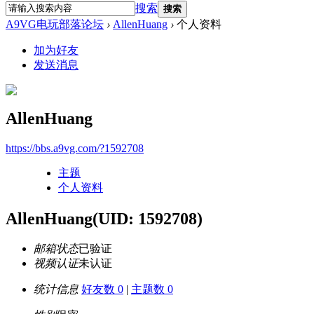
搜索
搜索
A9VG电玩部落论坛
›
AllenHuang
›
个人资料
加为好友
发送消息
AllenHuang
https://bbs.a9vg.com/?1592708
主题
个人资料
AllenHuang
(UID: 1592708)
邮箱状态
已验证
视频认证
未认证
统计信息
好友数 0
|
主题数 0