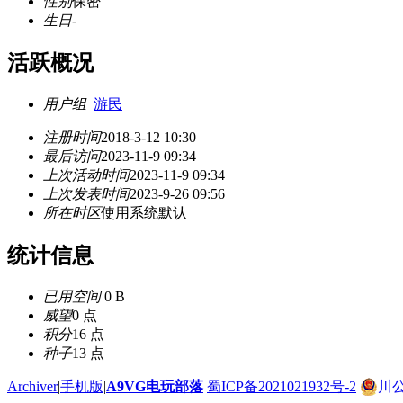
性别
保密
生日
-
活跃概况
用户组
游民
注册时间
2018-3-12 10:30
最后访问
2023-11-9 09:34
上次活动时间
2023-11-9 09:34
上次发表时间
2023-9-26 09:56
所在时区
使用系统默认
统计信息
已用空间
0 B
威望
0 点
积分
16 点
种子
13 点
Archiver
|
手机版
|
A9VG电玩部落
蜀ICP备2021021932号-2
川公