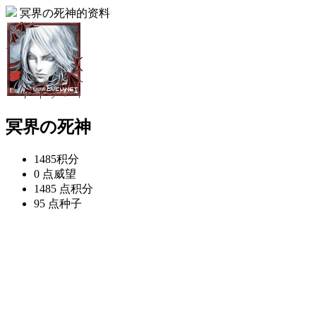
冥界の死神的资料
冥界の死神
1485
积分
0 点
威望
1485 点
积分
95 点
种子