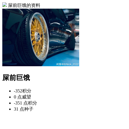
屎前巨饿的资料
屎前巨饿
-352
积分
0 点
威望
-351 点
积分
31 点
种子