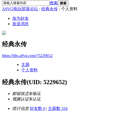
搜索
搜索
A9VG电玩部落论坛
›
经典永传
›
个人资料
加为好友
发送消息
经典永传
https://bbs.a9vg.com/?5229652
主题
个人资料
经典永传
(UID: 5229652)
邮箱状态
未验证
视频认证
未认证
统计信息
好友数 0
|
主题数 334