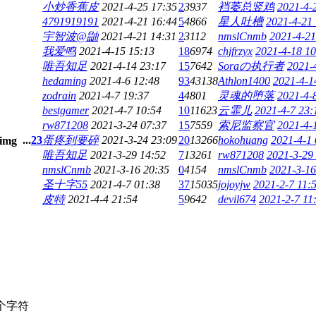
小炒香蕉皮
2021-4-25 17:35
2
3937
裆萎总竖鸡
2021-4-
4791919191
2021-4-21 16:44
5
4866
星人吐槽
2021-4-21
宇智波@鼬
2021-4-21 14:31
2
3112
nmslCnmb
2021-4-21
我爱鸣
2021-4-15 15:13
18
6974
chjfrzyx
2021-4-18 10
唯吾知足
2021-4-14 23:17
15
7642
Soraの执行者
2021-
hedaming
2021-4-6 12:48
93
43138
Athlon1400
2021-4-1
zodrain
2021-4-7 19:37
4
4801
灵魂的堕落
2021-4-
bestgamer
2021-4-7 10:54
10
11623
云霏儿
2021-4-7 23:
rw871208
2021-3-24 07:37
15
7559
索尼监察官
2021-4-
...
2
3
蛋疼到要碎
2021-3-24 23:09
20
13266
hokohuang
2021-4-1 
唯吾知足
2021-3-29 14:52
7
13261
rw871208
2021-3-29
nmslCnmb
2021-3-16 20:35
0
4154
nmslCnmb
2021-3-16
圣十字55
2021-4-7 01:38
37
15035
jojoyjw
2021-2-7 11:
皮特
2021-4-4 21:54
5
9642
devil674
2021-2-7 11
个字符