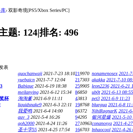
料库
›
双影奇境[PS5/Xbox Series/PC]
主题:
124
|
排名:
496
发表
guochanwaji
2021-7-23 18:10
21
9970
nonamenosex
2021-7
yuebaicn
2021-7-7 12:04
21
7303
akakka
2021-7-10 08
3
Babique
2021-6-19 18:38
25
9905
leon2236
2021-6-21 
meilanying
2021-6-12 15:34
8
6850
ub0t
2021-6-13 08:55
奖杯
淘淘爹
2021-6-9 11:11
4
3813
pet3
2021-6-9 11:23
2
liquidsnake9
2021-6-3 22:11
19
8768
bluegua
2021-6-8 11:
我爱鸣
2021-6-4 14:00
8
6372
NihiRagnarK
2021-6
auv_3
2021-5-4 16:26
9
4295
银河星爆
2021-5-10
goh2000
2021-4-24 11:26
27
10963
conanosyq
2021-4-27
圣十字55
2021-4-25 17:54
16
6703
lnhaocool
2021-4-26 