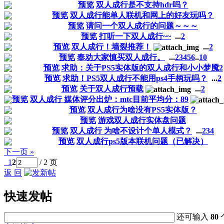
预览
双人成行是不支持hdr吗？
预览
双人成行能单人联机和网上的好友玩吗？
预览
请问一个双人成行的问题～～～
预览
打听一下双人成行~~
...
2
预览
双人成行！墙裂推荐！
...
2
预览
奉劝大家慎买双人成行。
...
2
3
4
5
6
..
10
预览
求助：关于PS5实体版的双人成行和小小梦魇2
预览
求助！PS5双人成行不能用ps4手柄玩吗？
...
2
预览
关于双人成行预载
...
2
预览
双人成行 媒体评分出炉：mtc目前平均分：89
预览
双人成行为啥没有PS5实体版？
预览
游戏双人成行实体盘问题
预览
双人成行 为啥不设计个单人模式？
...
2
3
4
预览
双人成行ps5版本联机问题（已解决）
下一页 »
1
2
/ 2 页
返 回
快速发帖
还可输入
80