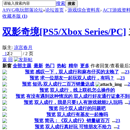
搜索
搜索
A9VG电玩部落论坛
»
论坛首页
›
游戏综合资料库
›
ACT游戏资
收藏本版
(
1
)
双影奇境[PS5/Xbox Series/PC]
版主:
凉宫春月
1
2
/ 2 页
返 回
新窗
全部主题
最新
热门
热帖
精华
更多
作者
回复/查看
最后
预览
感叹一下，双人成行和麻布仔买的太晚了
...
2
3
预览
求一位朋友一起玩双人成行，有吗？
...
2
3
预览
短讯-双人成行二百万销量达成
...
2
预览
双人成行，线上联机怎么操作的
预览
有没有遇到这种情况的 双人成行好友通行证拿不到
预览
双人成行，我是只要1人有游戏就能2人玩吗
...
预览
问个双人成行的问题吧
预览
双人成行有基友一起撸吗
预览
简讯：《双人成行》销量破百万
...
2
3
预览
双人成行真好玩 可惜朋友不给力
...
2