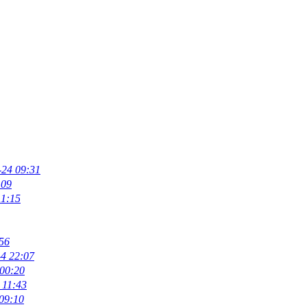
-24 09:31
:09
11:15
56
-4 22:07
 00:20
 11:43
09:10