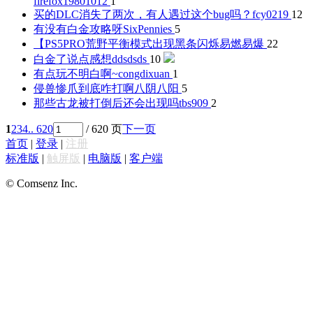
firefox19801012
1
买的DLC消失了两次，有人遇过这个bug吗？
fcy0219
12
有没有白金攻略呀
SixPennies
5
【PS5PRO荒野平衡模式出现黑条闪烁
易燃易爆
22
白金了说点感想
ddsdsds
10
有点玩不明白啊~
congdixuan
1
侵兽惨爪到底咋打啊
八阴八阳
5
那些古龙被打倒后还会出现吗
tbs909
2
1
2
3
4
.. 620
/ 620 页
下一页
首页
|
登录
|
注册
标准版
|
触屏版
|
电脑版
|
客户端
© Comsenz Inc.