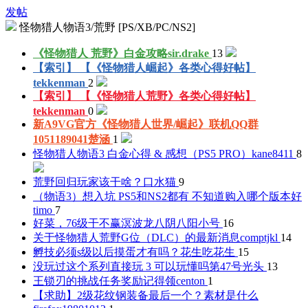
发帖
怪物猎人物语3/荒野 [PS/XB/PC/NS2]
《怪物猎人 荒野》白金攻略
sir.drake
13
【索引】 【《怪物猎人崛起》各类心得好帖】
tekkenman
2
【索引】 【《怪物猎人荒野》各类心得好帖】
tekkenman
0
新A9VG官方《怪物猎人世界/崛起》联机QQ群
1051189041
楚涵
1
怪物猎人物语3 白金心得 & 感想（PS5 PRO）
kane8411
8
荒野回归玩家该干啥？
口水猫
9
（物语3）想入坑 PS5和NS2都有 不知道购入哪个版本好
timo
7
好菜，76级干不赢溟波龙
八阴八阳小号
16
关于怪物猎人荒野G位（DLC）的最新消息
comptjkl
14
孵技必须s级以后摸蛋才有吗？
花生吃花生
15
没玩过这个系列直接玩 3 可以玩懂吗
第47号光头
13
王锁刃的挑战任务奖励记得领
centon
1
【求助】2级花纹钢装备最后一个？素材是什么