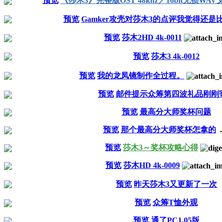
预览
《莎木3》完整版OST 48khz／16bit无损W
预览
Gamker攻壳对莎木3的点评我觉得还是
预览
莎木2HD 4k-0011
预览
莎木3 4k-0012
预览
我的龙凤镜制作全过程。
预览
邮件提示众筹第四波礼品刚刚
预览
最高分大师奖杯问题
预览
那个最高分大师奖杯怎拿的
.
预览
莎木3～奖杯攻略心得
预览
莎木HD 4k-0009
预览
昨天莎木3又更新了一次
预览
众筹T恤外观
预览
通了PC1.05版