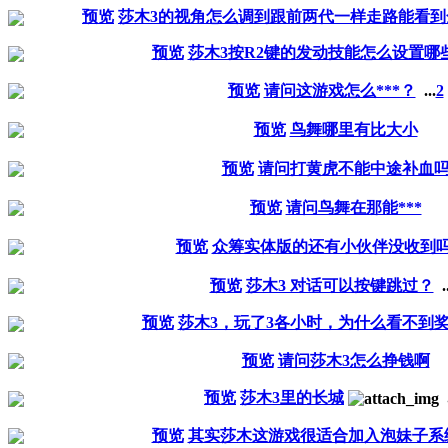
预览
莎木3的视角怎么调到跟前两代一样走路能看到
预览
莎木3按R2键的发动技能怎么设置哪
预览
请问这游戏怎么***？
...
2
预览
鸟舞哪里有比大小
预览
请问打黄虎不能中途补血
预览
请问鸟舞在那能***
预览
众筹实体版的还有小伙伴没收到
预览
莎木3 对话可以按键跳过？
.
预览
莎木3，玩了3各小时，为什么看不到
预览
请问莎木3怎么挣钱啊
预览
莎木3里的长城
预览
其实莎木这游戏很适合加入泡妹子系