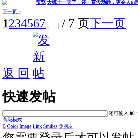
预览
大概十一天了，还一直没动静，更令人fu
下一页 »
1
2
3
4
5
6
7
/ 7 页
下一页
返 回
快速发帖
还可输入
80
高级模式
B
Color
Image
Link
Smilies
@朋友
您需要登录后才可以发帖