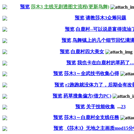
预览
莎木3 主线无剧透图文流程(更新鸟舞)
预览
请教莎木3众筹问题
预览
白鹿村--可以说是富得流油
预览
鸟舞镇上的几个细节回忆满
预览
白鹿村四大美女
预览
我也卡在白鹿村的草药了
预览
莎木3～全武技书收集心得
预览
r2跑跑就没体力了，后期会有改
预览
药草搜集偏方(借力PC)
预览
关于技能收集
...
2
3
预览
莎木3～白鹿村全支线任務
预览
《莎木3》无地之主画质mod15