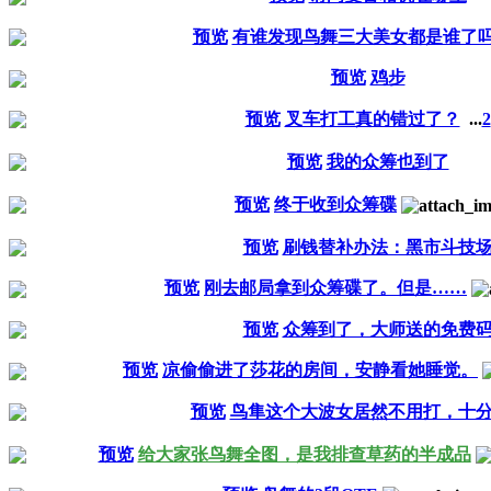
预览
有谁发现鸟舞三大美女都是谁了
预览
鸡步
预览
叉车打工真的错过了？
...
2
预览
我的众筹也到了
预览
终于收到众筹碟
预览
刷钱替补办法：黑市斗技
预览
刚去邮局拿到众筹碟了。但是……
预览
众筹到了，大师送的免费
预览
凉偷偷进了莎花的房间，安静看她睡觉。
预览
鸟隼这个大波女居然不用打，十
预览
给大家张鸟舞全图，是我排查草药的半成品