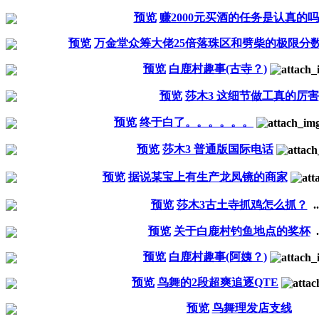
预览
赚2000元买酒的任务是认真的吗
预览
万金堂众筹大佬25倍落珠区和劈柴的极限分
预览
白鹿村趣事(古寺？)
预览
莎木3 这细节做工真的厉害
预览
终于白了。。。。。。
预览
莎木3 普通版国际电话
预览
据说某宝上有生产龙凤镜的商家
预览
莎木3古土寺抓鸡怎么抓？
..
预览
关于白鹿村钓鱼地点的奖杯
.
预览
白鹿村趣事(阿姨？)
预览
鸟舞的2段超爽追逐QTE
预览
鸟舞理发店支线