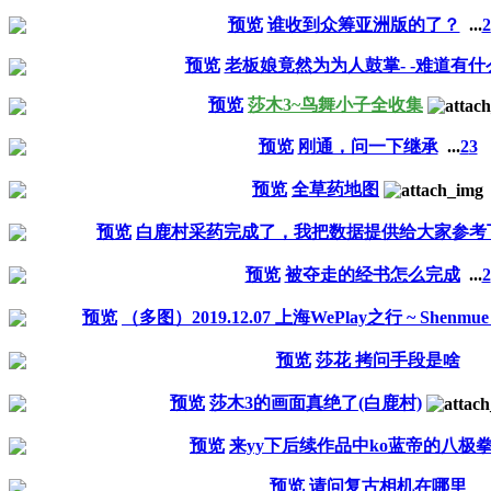
预览
谁收到众筹亚洲版的了？
...
2
预览
老板娘竟然为为人鼓掌- -难道有什
预览
莎木3~鸟舞小子全收集
预览
刚通，问一下继承
...
2
3
预览
全草药地图
预览
白鹿村采药完成了，我把数据提供给大家参考
预览
被夺走的经书怎么完成
...
2
预览
（多图）2019.12.07 上海WePlay之行 ~ Shenmue 
预览
莎花 拷问手段是啥
预览
莎木3的画面真绝了(白鹿村)
预览
来yy下后续作品中ko蓝帝的八极
预览
请问复古相机在哪里