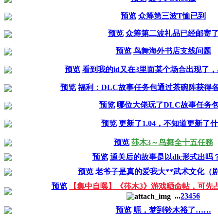
预览
众筹第三波T恤已到
预览
众筹第二波礼品已经邮寄
预览
鸟舞海外书店支线问题
预览
看到我的id又在3里面某个场合出现了
预览
福利：DLC故事任务包通过茶碗阵获得
预览
哪位大佬玩了DLC故事任务
预览
更新了1.04，不知道更新了
预览
莎木3～鸟舞全十五任務
预览
通关后的故事是以dlc形式出吗
预览
老爷子是真的爱我大**武术文化（
预览
【集中自曝】《莎木3》游戏晒命帖，可先
...
2
3
4
5
6
预览
呃，梦到铃木裕了……