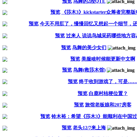
预览
鸟舞的2段QTE
预览
《莎木3》kickstarter众筹者完整
预览
今天不用肛了，慢慢回忆又想起一个细节，
预览
过来人 说说鸟城采药哪些地方容
预览
鸟舞的美少女们
预览
美服啥时候能更新中文啊
预览
鸟舞(救莎木馆)
预览
终于收到游戏了，可是…
预览
白鹿村桔梗位置？
预览
旅馆老板娘和207房客
预览
铃木裕：希望《莎木3》能顺利在中国
预览
老头12/7来上海