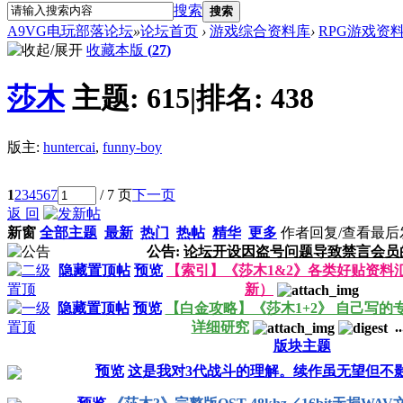
搜索
搜索
A9VG电玩部落论坛
»
论坛首页
›
游戏综合资料库
›
RPG游戏资
收藏本版
(
27
)
莎木
主题:
615
|
排名:
438
版主:
huntercai
,
funny-boy
1
2
3
4
5
6
7
/ 7 页
下一页
返 回
新窗
全部主题
最新
热门
热帖
精华
更多
作者
回复/查看
最后
公告:
论坛开设因盗号问题导致禁言会员
隐藏置顶帖
预览
【索引】《莎木1&2》各类好贴资料汇总
新）
隐藏置顶帖
预览
【白金攻略】《莎木1+2》 自己写的
详细研究
..
版块主题
预览
这是我对3代战斗的理解。续作虽无望但不