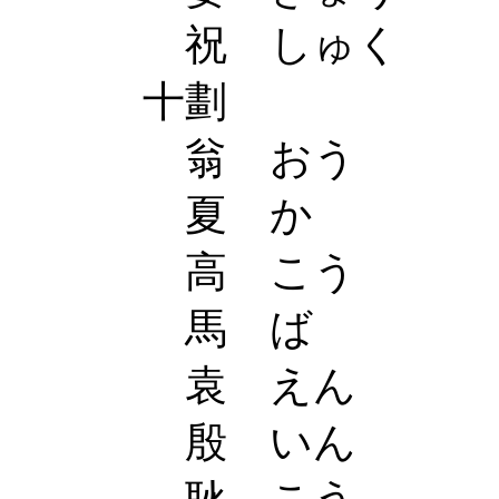
祝 しゅく
十劃
翁 おう
夏 か
高 こう
馬 ば
袁 えん
殷 いん
耿 こう