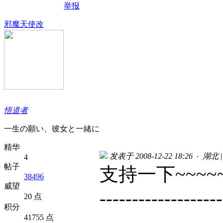
举报
邪魔天使改
悟道者
一生の願い、彼女と一緒に
精华
发表于 2008-12-22 18:26 · 湖北
|
4
帖子
支持一下~~~~~
38496
威望
-------------------
20 点
积分
41755 点