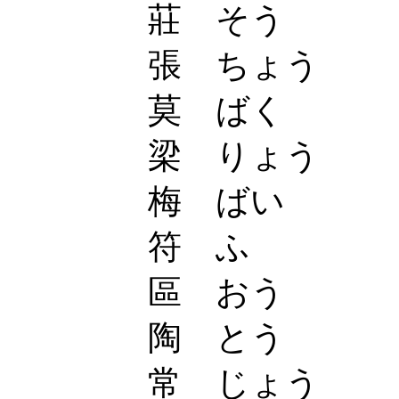
莊 そう
張 ちょう
莫 ばく
梁 りょう
梅 ばい
符 ふ
區 おう
陶 とう
常 じょう