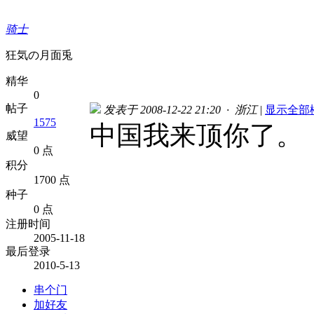
骑士
狂気の月面兎
精华
0
帖子
发表于 2008-12-22 21:20 · 浙江
|
显示全部
1575
中国我来顶你了。
威望
0 点
积分
1700 点
种子
0 点
注册时间
2005-11-18
最后登录
2010-5-13
串个门
加好友