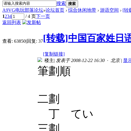
搜索
搜索
A9VG电玩部落论坛
»
论坛首页
›
综合休闲地带
›
游语空间
›
[转
1
2
3
4
/ 4 页
下一页
返回列表
[转载]中国百家姓日
查看:
63850
|
回复:
37
[复制链接]
楼主
|
发表于 2008-12-22 16:30 · 北京
|
显
筆劃順
二劃
丁 てい
三劃