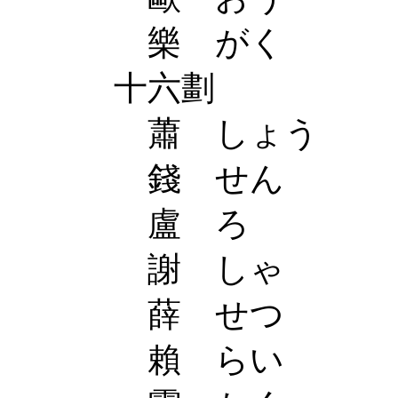
樂 がく
十六劃
蕭 しょう
錢 せん
盧 ろ
謝 しゃ
薛 せつ
賴 らい