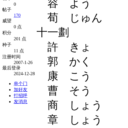
容 よう
0
帖子
荀 じゅん
170
威望
0 点
十一劃
积分
201 点
許 きょ
种子
11 点
注册时间
郭 かく
2007-1-26
最后登录
康 こう
2024-12-28
串个门
曹 そう
加好友
打招呼
发消息
商 しょう
章 しょう