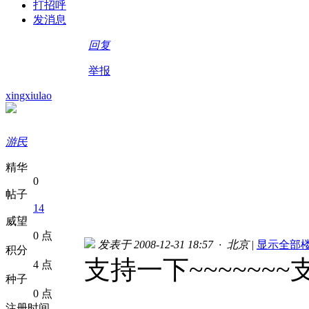
打招呼
发消息
回复
举报
xingxiulao
游民
精华
0
帖子
14
威望
0 点
发表于 2008-12-31 18:57 · 北京
|
显示全部
积分
支持一下~~~~~~~
4 点
种子
0 点
注册时间