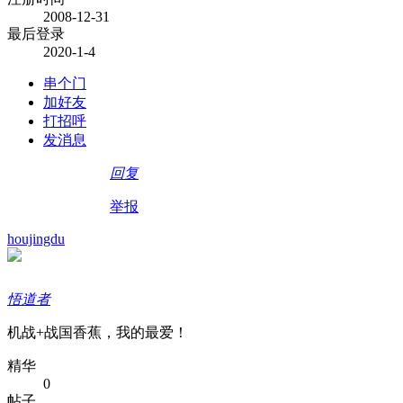
2008-12-31
最后登录
2020-1-4
串个门
加好友
打招呼
发消息
回复
举报
houjingdu
悟道者
机战+战国香蕉，我的最爱！
精华
0
帖子