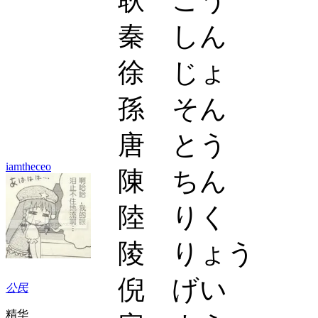
秦 しん
徐 じょ
孫 そん
唐 とう
iamtheceo
陳 ちん
陸 りく
陵 りょう
倪 げい
公民
精华