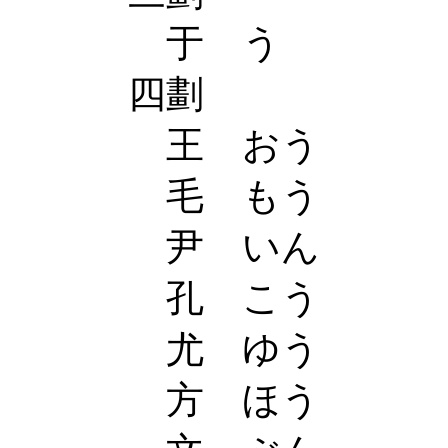
于 う
四劃
王 おう
毛 もう
尹 いん
孔 こう
尤 ゆう
方 ほう