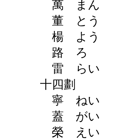
萬 まん
董 とう
楊 よう
路 ろ
雷 らい
十四劃
寧 ねい
蓋 がい
榮 えい