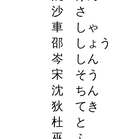
沙 さ
車 しゃ
邵 しょう
岑 しん
宋 そう
沈 ちん
狄 てき
杜 と
巫 ふ