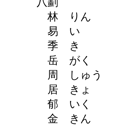
八劃
林 りん
易 い
季 き
岳 がく
周 しゅう
居 きょ
郁 いく
金 きん