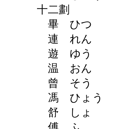
十二劃
畢 ひつ
連 れん
遊 ゆう
温 おん
曾 そう
馮 ひょう
舒 しょ
傅 ふ