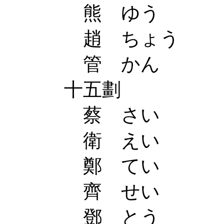
熊 ゆう
趙 ちょう
管 かん
十五劃
蔡 さい
衛 えい
鄭 てい
齊 せい
鄧 とう