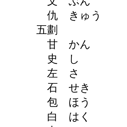
文 ぶん
仇 きゅう
五劃
甘 かん
史 し
左 さ
石 せき
包 ほう
白 はく