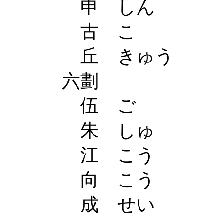
申 しん
古 こ
丘 きゅう
六劃
伍 ご
朱 しゅ
江 こう
向 こう
成 せい