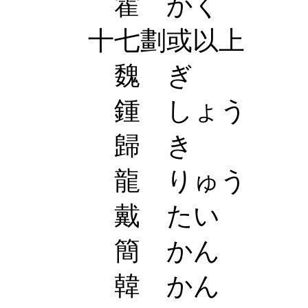
霍 かく
十七劃或以上
魏 ぎ
鍾 しょう
歸 き
龍 りゅう
戴 たい
簡 かん
韓 かん