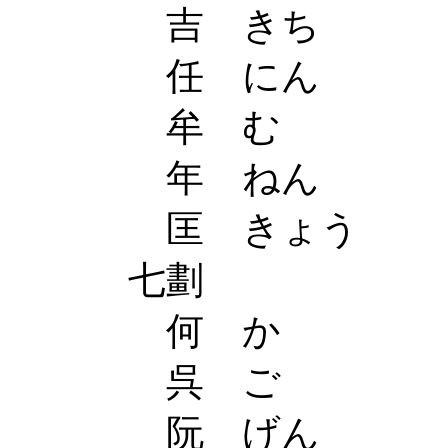
吉 きち
任 にん
牟 む
年 ねん
匡 きょう
七劃
何 か
呉 ご
阮 げん