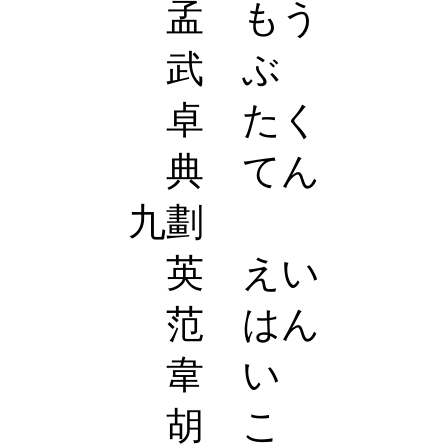
孟 もう
武 ぶ
卓 たく
典 てん
九劃
英 えい
范 はん
韋 い
胡 こ