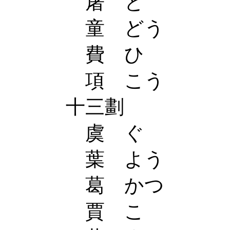
屠 と
童 どう
費 ひ
項 こう
十三劃
虞 ぐ
葉 よう
葛 かつ
賈 こ