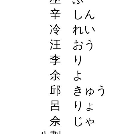
辛 しん
冷 れい
汪 おう
李 り
余 よ
邱 きゅう
呂 りょ
佘 じゃ