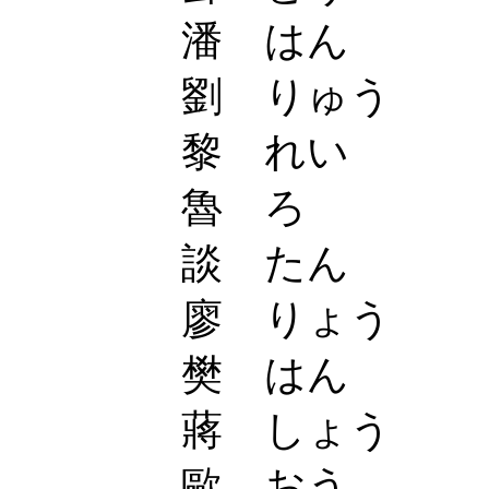
潘 はん
劉 りゅう
黎 れい
魯 ろ
談 たん
廖 りょう
樊 はん
蔣 しょう
歐 おう