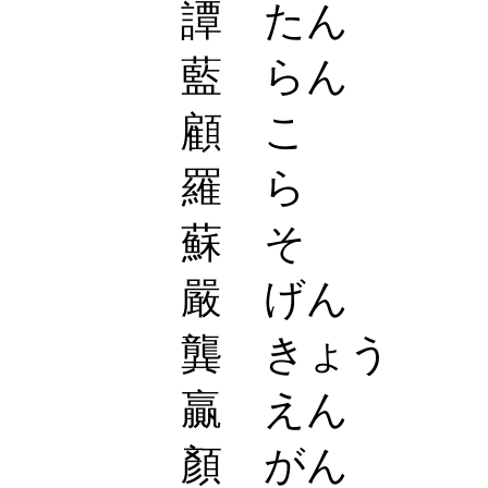
譚 たん
藍 らん
顧 こ
羅 ら
蘇 そ
嚴 げん
龔 きょう
贏 えん
顏 がん