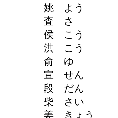
姚 よう
査 さ
侯 こう
洪 こう
俞 ゆ
宣 せん
段 だん
柴 さい
姜 きょう