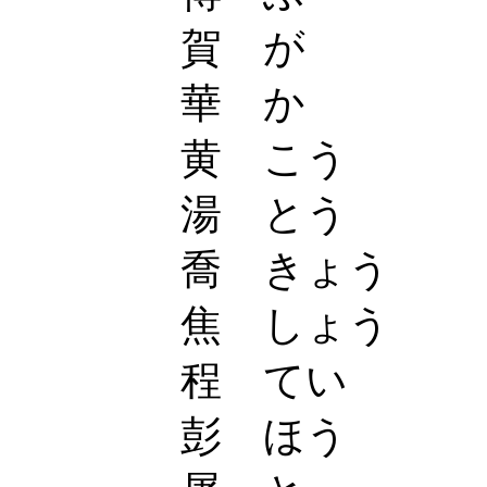
賀 が
華 か
黄 こう
湯 とう
喬 きょう
焦 しょう
程 てい
彭 ほう