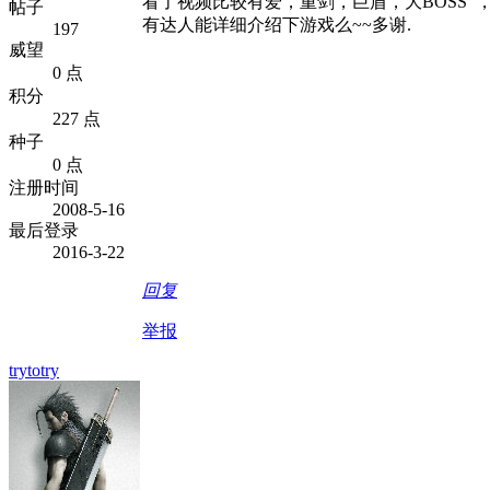
看了视频比较有爱，重剑，巨盾，大BOSS
，
帖子
有达人能详细介绍下游戏么~~多谢.
197
威望
0 点
积分
227 点
种子
0 点
注册时间
2008-5-16
最后登录
2016-3-22
回复
举报
trytotry