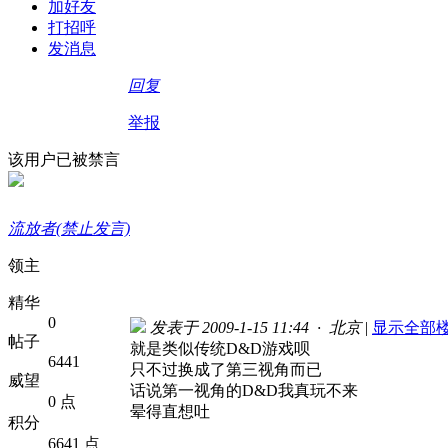
加好友
打招呼
发消息
回复
举报
该用户已被禁言
流放者(禁止发言)
领主
精华
0
发表于 2009-1-15 11:44 · 北京
|
显示全部
帖子
就是类似传统D&D游戏呗
6441
只不过换成了第三视角而已
威望
话说第一视角的D&D我真玩不来
0 点
晕得直想吐
积分
6641 点