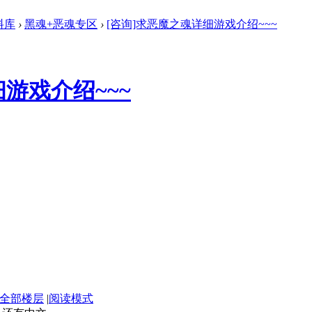
料库
›
黑魂+恶魂专区
›
[咨询]求恶魔之魂详细游戏介绍~~~
游戏介绍~~~
全部楼层
|
阅读模式