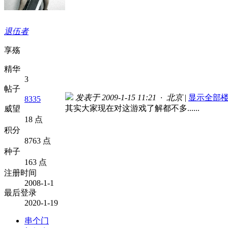
退伍者
享殇
精华
3
帖子
发表于 2009-1-15 11:21 · 北京
|
显示全部
8335
其实大家现在对这游戏了解都不多......
威望
18 点
积分
8763 点
种子
163 点
注册时间
2008-1-1
最后登录
2020-1-19
串个门