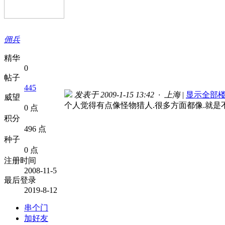
佣兵
精华
0
帖子
445
发表于 2009-1-15 13:42 · 上海
|
显示全部
威望
个人觉得有点像怪物猎人.很多方面都像.就是
0 点
积分
496 点
种子
0 点
注册时间
2008-11-5
最后登录
2019-8-12
串个门
加好友