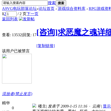
搜索
搜索
A9VG电玩部落论坛
»
论坛首页
›
游戏综合资料库
›
RPG游戏资
1
2
/ 2 页
下一页
返回列表
[咨询]求恶魔之魂详细
查看:
13532
|
回复:
17
[复制链接]
该用户已被禁言
流放者(禁止发言)
精华
楼主
|
发表于 2009-1-15 11:16 · 云南
|
显示
0