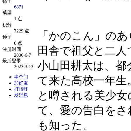
帖子
6871
威望
1 点
积分
7229 点
「かのこん」のあ
种子
0 点
田舎で祖父と二人
注册时间
2006-6-7
最后登录
小山田耕太は、都
2023-3-13
串个门
て来た高校一年生
加好友
打招呼
と噂される美少女
发消息
て、愛の告白をさ
も知った。