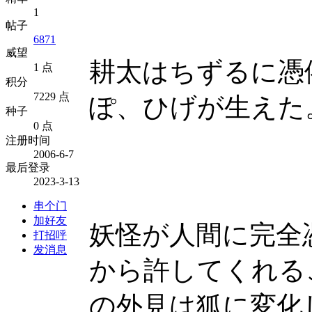
1
帖子
6871
威望
耕太はちずるに憑
1 点
积分
7229 点
ぽ、ひげが生えた
种子
0 点
注册时间
2006-6-7
最后登录
2023-3-13
串个门
加好友
妖怪が人間に完全
打招呼
发消息
から許してくれる
の外見は狐に変化