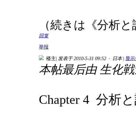
（続きは《分析と
回复
举报
楼主
|
发表于 2010-5-31 09:52 · 日本
|
显示
本帖最后由 生化戦士 于 
Chapter 4 分析