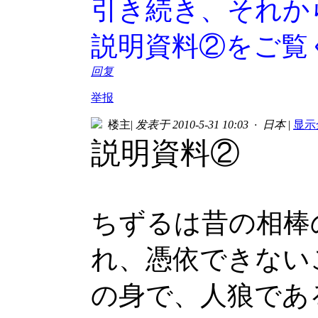
引き続き、それか
説明資料②をご覧
回复
举报
楼主
|
发表于 2010-5-31 10:03 · 日本
|
显示
説明資料②
ちずるは昔の相棒
れ、憑依できない
の身で、人狼であ