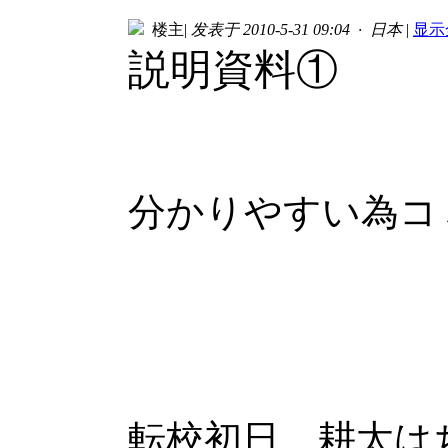
楼主
|
发表于 2010-5-31 09:04 · 日本
|
显示
説明資料①
分かりやすい為コ
転校初日、耕太は