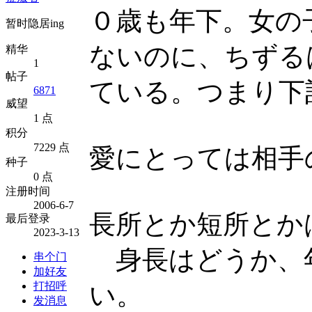
０歳も年下。女の
暂时隐居ing
ないのに、ちずる
精华
1
帖子
ている。つまり下
6871
威望
1 点
积分
7229 点
愛にとっては相手
种子
0 点
注册时间
2006-6-7
長所とか短所とか
最后登录
2023-3-13
身長はどうか、
串个门
加好友
打招呼
い。
发消息