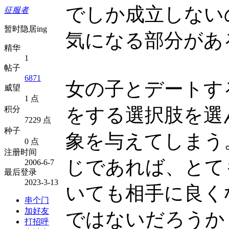
でしか成立しない
征服者
暂时隐居ing
気になる部分があ
精华
1
帖子
6871
女の子とデートす
威望
1 点
をする選択肢を選
积分
7229 点
种子
象を与えてしまう
0 点
注册时间
じであれば、とて
2006-6-7
最后登录
2023-3-13
いても相手に良く
串个门
加好友
ではないだろうか
打招呼