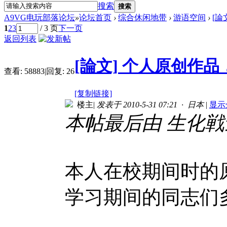
搜索
搜索
A9VG电玩部落论坛
»
论坛首页
›
综合休闲地带
›
游语空间
›
[論
1
2
3
/ 3 页
下一页
返回列表
[論文] 个人原创作
查看:
58883
|
回复:
26
[复制链接]
楼主
|
发表于 2010-5-31 07:21 · 日本
|
显示
本帖最后由 生化戦士 于 
本人在校期间时的
学习期间的同志们