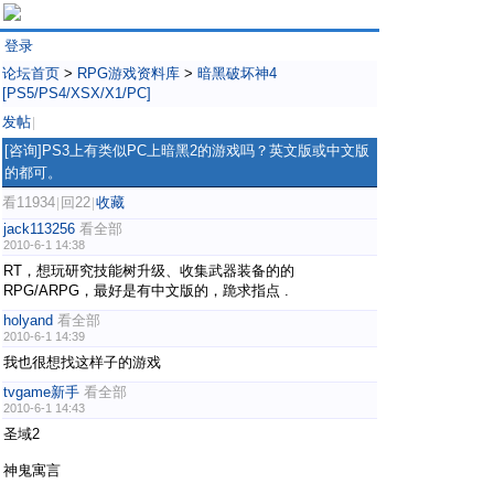
登录
论坛首页
>
RPG游戏资料库
>
暗黑破坏神4
[PS5/PS4/XSX/X1/PC]
发帖
|
[咨询]PS3上有类似PC上暗黑2的游戏吗？英文版或中文版
的都可。
看11934
回22
收藏
|
|
jack113256
看全部
2010-6-1 14:38
RT，想玩研究技能树升级、收集武器装备的的
RPG/ARPG，最好是有中文版的，跪求指点
.
holyand
看全部
2010-6-1 14:39
我也很想找这样子的游戏
tvgame新手
看全部
2010-6-1 14:43
圣域2
神鬼寓言