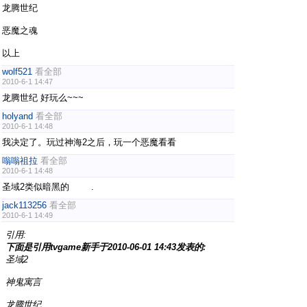
龙腾世纪
恶魔之魂
以上
wolf521
看全部
2010-6-1 14:47
龙腾世纪 好玩么~~~
holyand
看全部
2010-6-1 14:48
我决定了。玩过神海2之后，玩一个恶魔看看
嗡嗡祖拉
看全部
2010-6-1 14:48
圣域2类似暗黑的 .
jack113256
看全部
2010-6-1 14:49
引用:
下面是引用tvgame新手于2010-06-01 14:43发表的:
圣域2
神鬼寓言
龙腾世纪