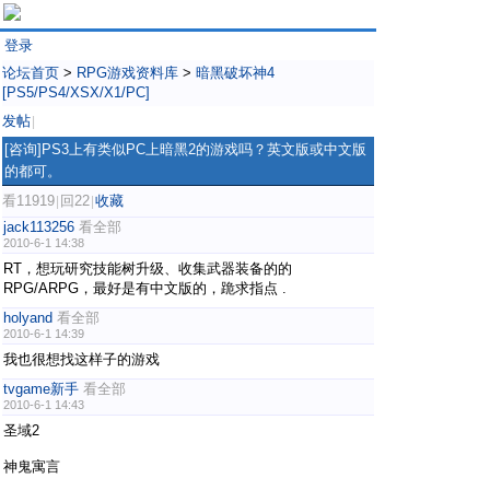
登录
论坛首页
>
RPG游戏资料库
>
暗黑破坏神4
[PS5/PS4/XSX/X1/PC]
发帖
|
[咨询]PS3上有类似PC上暗黑2的游戏吗？英文版或中文版
的都可。
看11919
回22
收藏
|
|
jack113256
看全部
2010-6-1 14:38
RT，想玩研究技能树升级、收集武器装备的的
RPG/ARPG，最好是有中文版的，跪求指点
.
holyand
看全部
2010-6-1 14:39
我也很想找这样子的游戏
tvgame新手
看全部
2010-6-1 14:43
圣域2
神鬼寓言