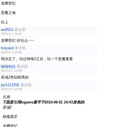
龙腾世纪
恶魔之魂
以上
wolf521
看全部
2010-6-1 14:47
龙腾世纪 好玩么~~~
holyand
看全部
2010-6-1 14:48
我决定了。玩过神海2之后，玩一个恶魔看看
嗡嗡祖拉
看全部
2010-6-1 14:48
圣域2类似暗黑的 .
jack113256
看全部
2010-6-1 14:49
引用:
下面是引用tvgame新手于2010-06-01 14:43发表的:
圣域2
神鬼寓言
龙腾世纪