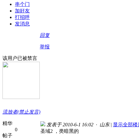
串个门
加好友
打招呼
发消息
回复
举报
该用户已被禁言
流放者(禁止发言)
精华
发表于 2010-6-1 16:02 · 山东
|
显示全部楼
0
圣域2 ，类暗黑的
帖子