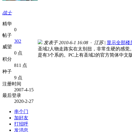
战士
精华
0
帖子
302
发表于 2010-6-1 16:08 · 江苏
|
显示全部楼
威望
圣域2人物走路实在太别扭，非常生硬的感觉
0 点
是有3个系的。PC上有圣域2的官方简体中文版
积分
811 点
种子
9 点
注册时间
2007-4-15
最后登录
2020-2-27
串个门
加好友
打招呼
发消息