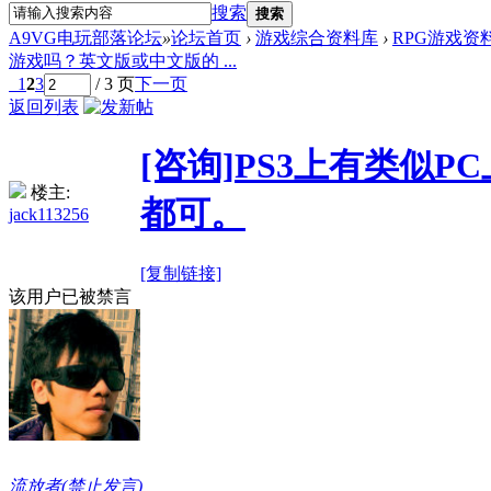
搜索
搜索
A9VG电玩部落论坛
»
论坛首页
›
游戏综合资料库
›
RPG游戏资
游戏吗？英文版或中文版的 ...
1
2
3
/ 3 页
下一页
返回列表
[咨询]PS3上有类似
楼主:
都可。
jack113256
[复制链接]
该用户已被禁言
流放者(禁止发言)