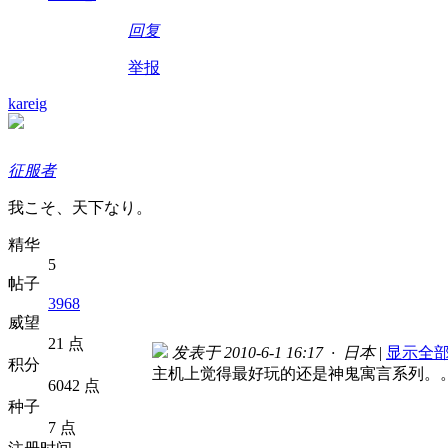
回复
举报
kareig
征服者
我こそ、天下なり。
精华
5
帖子
3968
威望
21 点
发表于 2010-6-1 16:17 · 日本
|
显示全
积分
主机上觉得最好玩的还是神鬼寓言系列。
6042 点
种子
7 点