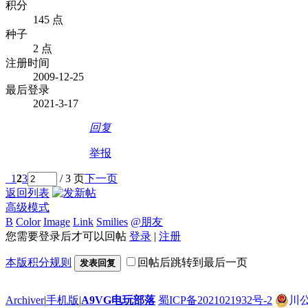
积分
145 点
种子
2 点
注册时间
2009-12-25
最后登录
2021-3-17
回复
举报
1
2
3
/ 3 页
下一页
返回列表
高级模式
B
Color
Image
Link
Smilies
@朋友
您需要登录后才可以回帖
登录
|
注册
本版积分规则
回帖后跳转到最后一页
发表回复
Archiver
|
手机版
|
A9VG电玩部落
蜀ICP备2021021932号-2
川公