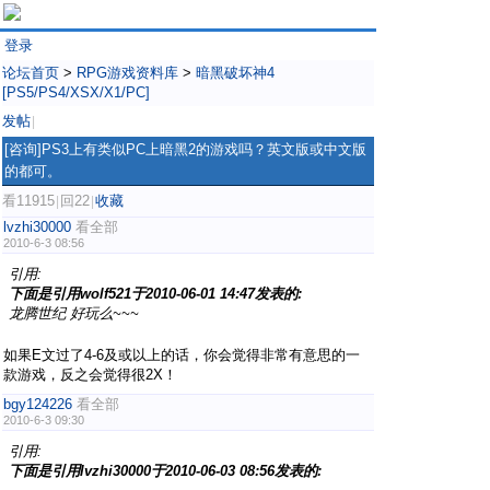
登录
论坛首页
>
RPG游戏资料库
>
暗黑破坏神4
[PS5/PS4/XSX/X1/PC]
发帖
|
[咨询]PS3上有类似PC上暗黑2的游戏吗？英文版或中文版
的都可。
看11915
回22
收藏
|
|
lvzhi30000
看全部
2010-6-3 08:56
引用:
下面是引用wolf521于2010-06-01 14:47发表的:
龙腾世纪 好玩么~~~
如果E文过了4-6及或以上的话，你会觉得非常有意思的一
款游戏，反之会觉得很2X！
bgy124226
看全部
2010-6-3 09:30
引用:
下面是引用lvzhi30000于2010-06-03 08:56发表的: