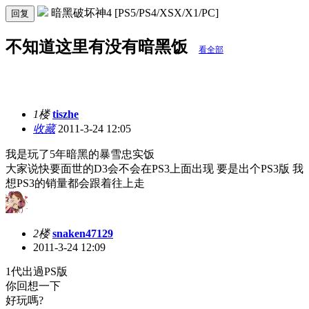
暗黑破坏神4 [PS5/PS4/XSX/X1/PC]
回复
不知道这里有没有暗黑饭
看全部
1楼
tiszhe
收藏
2011-3-24 12:05
我是玩了5年暗黑的暴雪忠实饭
大家说快要面世的D3会不会在PS3上面出现 要是出个PS3版 我
想PS3的销量都会跟着往上走
2楼
snaken47129
2011-3-24 12:09
1代出過PS版
你回想一下
好玩嗎?