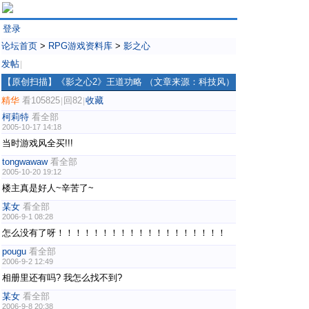
登录
论坛首页
>
RPG游戏资料库
>
影之心
发帖
|
【原创扫描】《影之心2》王道功略 （文章来源：科技风）
精华
看105825
回82
收藏
|
|
柯莉特
看全部
2005-10-17 14:18
当时游戏风全买!!!
tongwawaw
看全部
2005-10-20 19:12
楼主真是好人~辛苦了~
某女
看全部
2006-9-1 08:28
怎么没有了呀！！！！！！！！！！！！！！！！！！！
pougu
看全部
2006-9-2 12:49
相册里还有吗? 我怎么找不到?
某女
看全部
2006-9-8 20:38