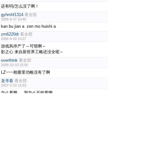
还有吗/怎么没了啊！
gyhmhf1314
看全部
2006-9-27 10:45
kan bu jian a zen mo huishi a
zm6220dr
看全部
2006-9-29 14:27
游戏风停产了～可惜啊～
影之心 来自新世界工略还没全呢～
overthink
看全部
2006-10-10 15:00
LZ~~~相册里功略没有了啊
龙寻着
看全部
2007-2-23 12:53
怎么看啊， 我怎么不能看啊
wovi2k
看全部
2007-3-14 16:50
终于在A9的首页上找到了，在相册里面有找到的XD可以看
了
http://www.a9vg.com/game/guide/200508/2799.html
1 ..
上一页
2
3
4
5
.. 9
/ 9 页
下一页