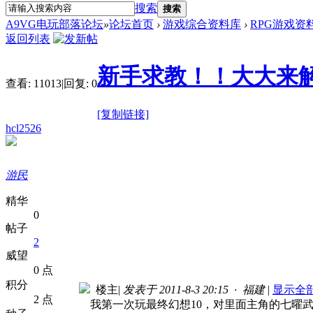
搜索
搜索
A9VG电玩部落论坛
»
论坛首页
›
游戏综合资料库
›
RPG游戏资
返回列表
新手求教！！大大来解
查看:
11013
|
回复:
0
[复制链接]
hcl2526
游民
精华
0
帖子
2
威望
0 点
积分
楼主
|
发表于 2011-8-3 20:15 · 福建
|
显示全
2 点
我第一次玩最终幻想10，对里面主角的七曜武