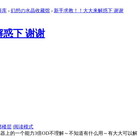
料库
›
幻想の水晶收藏馆
›
新手求教！！大大来解惑下 谢谢
惑下 谢谢
部楼层
|
阅读模式
器上的一个能力3倍OD不理解～不知道有什么用～有大大可以解