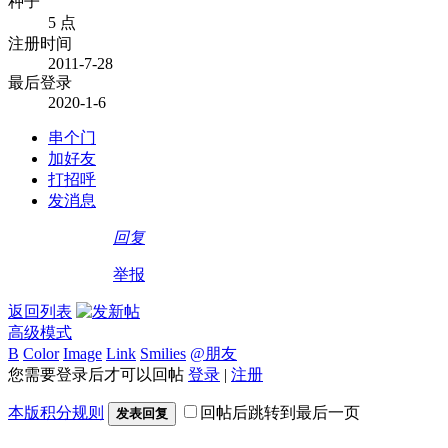
种子
5 点
注册时间
2011-7-28
最后登录
2020-1-6
串个门
加好友
打招呼
发消息
回复
举报
返回列表
高级模式
B
Color
Image
Link
Smilies
@朋友
您需要登录后才可以回帖
登录
|
注册
本版积分规则
回帖后跳转到最后一页
发表回复