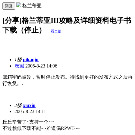
格兰蒂亚
回复
[分享]格兰蒂亚III攻略及详细资料电子书
下载（停止）
看全部
1楼
pikaqiu
收藏
2005-8-23 14:06
邮箱密码被改，暂时停止发布。待找到更好的发布方式之后再
行恢复。.
2楼
xiuxiu
2005-8-23 14:11
丘丘辛苦了~支持一个~~
不过貌似下载不能~~难道偶RPWT~~