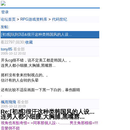
登录
论坛首页
>
RPG游戏资料库
>
代码世纪
发帖
|
[初感]玩到3话&很汗这种类韩国风的人设...
看22797
回30
收藏
|
|
tony85
看全部
2005-10-12 20:02
开头cg很不错，说不定美工都是韩国人。。
连男人都小细腰,大胸脯,黑嘴唇...
摇杆没有拿来控制视点的。。
估计有的人会转的头晕
还有比较不适应画面一下黑一下白的，暴伤眼睛
.
楓雨飛飛
看全部
2005-10-12 20:09
Re:[初感]很汗这种类韩国风的人设...
连男人都小细腰,大胸脯,黑嘴唇...
視角也有點奇怪= =同寒那個人設- -.........男主角那模樣=!!!
音樂倒不錯