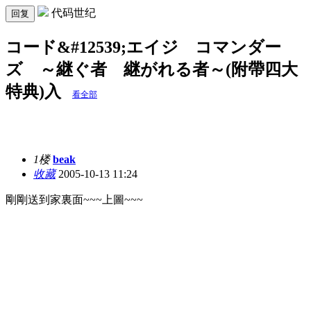
代码世纪
回复
コード&#12539;エイジ コマンダー
ズ ～継ぐ者 継がれる者～(附帶四大
特典)入
看全部
1楼
beak
收藏
2005-10-13 11:24
剛剛送到家裏面~~~上圖~~~