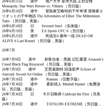
26年6月11日 港中 地产大亨 星球大战 正邪交锋
Monopoly: Star Wars Heroes vs. Villains （另日版）
26年6月18日 港中 冒险家艾略特的千年奇谭 冒険家エ
リオットの千年物語 The Adventures of Elliot: The Millennium
Tales （另日版，美版）
26年6月18日 日 Severed Steel （实体版）
26年6月19日 美 EA Sports UFC 6（另日版）
26年6月25日 港中 死或生6 最终一战 DEAD OR
ALIVE 6 Last Round （另日版，美版）
26年7月
26年7月9日 港中 刺客信条：黑旗 记忆重置 Assassin’s
Creed Black Flag Resynced （另日版，美版）
26年7月9日 港中 艾恩葛朗特 回荡新声 Echoes of
Aincrad: Sword Art Online （另日版，美版）
26年7月16日 港中 Ratatan （仅数字版）
26年7月30日 港中 雾影猎人 Mistfall Hunter（免费游
玩，另日版，美版）
26年7月30日 日 卡片召唤师 Culdcept the First（另美
版）
26年7月30日 港中 TATSUJIN EXTREME（另日版，