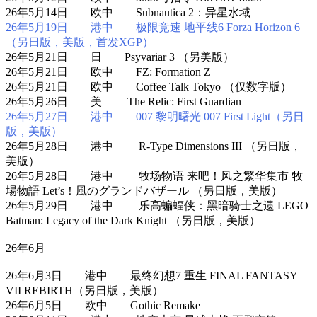
26年5月14日 欧中 Subnautica 2：异星水域
26年5月19日 港中 极限竞速 地平线6 Forza Horizon 6
（另日版，美版，首发XGP）
26年5月21日 日 Psyvariar 3 （另美版）
26年5月21日 欧中 FZ: Formation Z
26年5月21日 欧中 Coffee Talk Tokyo （仅数字版）
26年5月26日 美 The Relic: First Guardian
26年5月27日 港中 007 黎明曙光 007 First Light（另日
版，美版）
26年5月28日 港中 R-Type Dimensions III （另日版，
美版）
26年5月28日 港中 牧场物语 来吧！风之繁华集市 牧
場物語 Let’s！風のグランドバザール （另日版，美版）
26年5月29日 港中 乐高蝙蝠侠：黑暗骑士之遗 LEGO
Batman: Legacy of the Dark Knight （另日版，美版）
26年6月
26年6月3日 港中 最终幻想7 重生 FINAL FANTASY
VII REBIRTH（另日版，美版）
26年6月5日 欧中 Gothic Remake