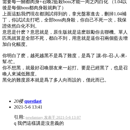
需要每一關都肉身+召喚2藍殺boss才能一周之内白化 （1.04以
後是每個boss都肉身殺就夠了）
上面這點我們現在都測試得到的，拿光盤塞進去，刪掉1.04補
丁，你試試去打吧，全部boss肉身殺，你自己不死一次，我保
證依然白化不到。
意思是什麽？意思就是，原生版就是這麽鼓勵你去聯機。單人
匹馬就算是全部不死，都白不到，用意就是逼你召兩個藍去增
加白化幅度。
你明白了麽，越死越黑不是爲了難度，是爲了 讓-你-召-人-來-
幫-忙。
你不想黑，就最好召喚朋友來一起打。要是已經黑了，也是召
喚人來減低難度。
黑化的難度原本就是爲了多人向而設的，僅此而已。
20楼
questlast
2021-5-6 13:41
引用:
newfantasy 发表于 2021-5-6 13:07
q 我們這樣講是沒意義的