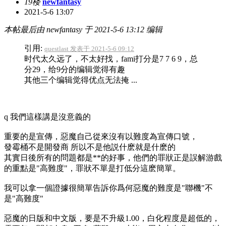
19楼
newfantasy
2021-5-6 13:07
本帖最后由 newfantasy 于 2021-5-6 13:12 编辑
引用:
questlast 发表于 2021-5-6 09:12
时代太久远了，不太好找，fami打分是7 7 6 9，总
分29，给9分的编辑觉得有趣
其他三个编辑觉得优点无法掩 ...
q 我們這樣講是沒意義的
重要的是宣傳，惡魔自己從來沒有以難度為宣傳口號，
發霉桶不是開發商 所以不是他説什麽就是什麽的
其實日後所有的問題都是**的好事，他們的罪狀正是誤解游戲
的重點是"高難度"，罪狀不單是打低分這麽簡單。
我可以拿一個證據很簡單告訴你爲何惡魔的難度是"聯機"不
是"高難度"
惡魔的日版和中文版，要是不升級1.00，白化程度是超低的，