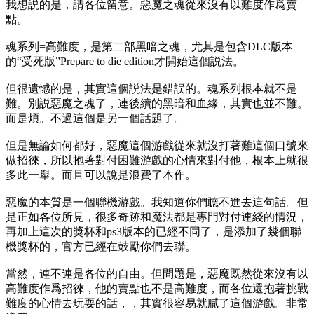
我想説的是，請各位留意。惡魔之魂從來沒有以難度作爲賣
點。
魂系列=高難度，是第二部黑暗之魂，尤其是包含DLC版本
的“受死版”Prepare to die edition才開始這個説法。
但很遺憾的是，其實這個説法是錯誤的。魂系列根本就不是
難。別説惡魔之魂了，連後續的黑暗和血緣，其實也並不難。
而是煩。不過這個是另一個話題了。
但是無論如何都好，惡魔這個游戲從來就沒打著難這個口號來
做招徠，所以抱著對付困難游戲的心情來對付他，根本上就很
多此一舉。而且可以說是浪費了本作。
惡魔的本質是一個聯機游戲。我知道你們聼不進去這句話。但
是正如各位所見，很多奇跡和魔法都是專門對付連綫的情況，
再加上這次的獎杯和ps3版本的已經不同了，是添加了幾個聯
機獎杯的，官方已經在鼓勵你們去聯。
當然，連不連是各位的自由。但問題是，惡魔既然從來沒有以
高難度作爲招徠，他的賣點也不是高難度，而各位還抱著挑戰
難度的心情去玩耍的話，，其實很容易就膩了這個游戲。非常