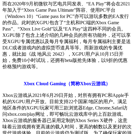
而在2020年9月初微软与艺电共同发表、“EA Play”将会在2021
年加入于“Xbox Game Pass Ultimate”阵容、使用PC平台
（Windows 10）“Game pass for PC”亦可以游玩多数的EA发行
的作品。此时的XGPU包含了“主机和PC端的Xbox Game
Pass”、“Xbox Live Gold”以及“EA Play”这四种不同的会员。
XGPU除了包含上述介绍的几种会员的所有功能外，还可以享
受XGPU专属优惠以及每月专属福利，每月专属福利主要是送
DLC或者游戏内的虚拟货币道具等等。而新游戏的专属优
惠，就比如《战 地风云 2042》，XGPU用户从10月15日开
始，免费10小时试玩，还拥有beta版抢先体验，以9折的优惠
价格预约游戏等。
Xbox Cloud Gaming（简称Xbox云游戏）
Xbox云游戏从2021年6月29日开始，对所有拥有PC和Apple手
机的XGPU用户开放。目前支持22个国家/地区的用户。满足
地区条件的XGPU玩家可用三款浏览器Edge, Chrome,Safari访
问xbox.com/play网址，即可畅玩云游戏库中的上百款游戏。
Xbox云游戏的服务器已采用定制的Xbox Series X硬件，这意
味着云游戏拥有更高速的载入时间，更高的帧数以及更好的次
世代游戏体验。目前的云游戏仍为测试版，为了确保玩家的游