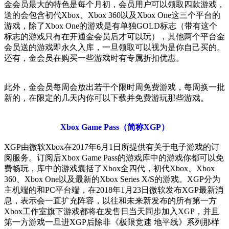
金会员最大的特色是每个月初，会员用户可以领取四款游戏，
送的会包含初代Xbox、Xbox 360以及Xbox One这三个平台的
游戏，除了Xbox One的游戏是有单独GOLD标志（带有这个
标志的游戏只有在开通金会员后才可以玩），其他两个平台金
会员送的游戏即永久入库，一旦领取可以视为是你自己买的。
还有，金会员在购买一些游戏时有专属折扣优惠。
此外，金会员每周会放出若干个限时周免费游戏，每周换一批
新的，在限定的几天内你可以下载并免费游玩那些游戏。
Xbox Game Pass（简称XGP）
XGP由微软Xbox在2017年6月1日所提供有关于电子游戏的订
阅服务。订阅后Xbox Game Pass的游戏库中的游戏你都可以免
费畅玩，库中的游戏囊括了Xbox全四代，初代Xbox、Xbox
360、Xbox One以及最新的Xbox Series X/S的游戏。XGP分为
主机端的和PC平台端，在2018年1月23日微软发布XGP最新消
息，表示会一直扩充阵容，以往和未来新发布的所有第一方
Xbox工作室旗下游戏都将在发售日当天同步加入XGP，并且
第一方游戏一旦进XGP后除非《极限竞速 地平线》系列那样