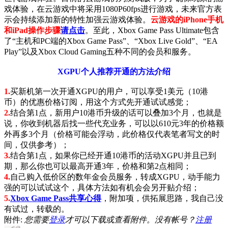
戏体验，在云游戏中将采用1080P60fps进行游戏，未来官方表
示会持续添加新的特性加强云游戏体验。
云游戏的iPhone手机
和iPad操作步骤
请点击
。至此，Xbox Game Pass Ultimate包含
了“主机和PC端的Xbox Game Pass”、“Xbox Live Gold”、“EA
Play”以及Xbox Cloud Gaming五种不同的会员和服务。
XGPU个人推荐开通的方法介绍
1.
买新机第一次开通XGPU的用户，可以享受1美元（10港
币）的优惠价格订阅，用这个方式先开通试试感觉；
2.
结合第1点，新用户10港币升级的话可以叠加3个月，也就是
说，你收到机器后找一些代充业务，可以以610元3年的价格额
外再多3个月（价格可能会浮动，此价格仅代表笔者写文的时
间，仅供参考）；
3.
结合第1点，如果你已经开通10港币的活动XGPU并且已到
期，那么你也可以最高开通3年，价格和第2点相同；
4.
自己购入低价区的数年金会员服务，转成XGPU，动手能力
强的可以试试这个，具体方法如有机会会另开贴介绍；
5.
Xbox Game Pass共享心得
，附加项，供拓展思路，我自己没
有试过，转载的。
附件:
您需要
登录
才可以下载或查看附件。没有帐号？
注册