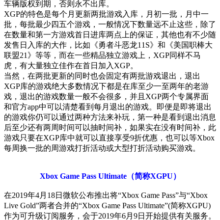
车辆版权到期，否则永不出库。
XGP的特色是每个月更新两批游戏入库，月初一批，月中一
批，每批最少四五个游戏，一般情况下数量远不止这些，除了
在数量和第一方游戏首日进库两点上的保证，其他也有不少随
发售日入库的大作，比如《勇者斗恶龙11S》和《美国职棒大
联盟21》等等，而在一些精品独立游戏上，XGP同样不马
虎，有大量独立佳作在首日加入XGP。
当然，在两批更新的同时也会固定有两批游戏退出，退出
XGP库的游戏绝大多数情况下都是在库至少一至两年的老游
戏，退出的游戏数量一般不会很多，并且XGP两个专属界面
和官方app中可以清楚看到每月退出的游戏。即便是即将退出
的游戏你仍可以通过两种方法来补玩，第一种是看到退出消息
后至少还有两周时间可以抽时间补，如果实在没有时间补，此
游戏只要在XGP库中就可以直接享受9折优惠，也可以等Xbox
每周换一批的周游戏打折活动或大型打折活动购买游戏。
Xbox Game Pass Ultimate（简称XGPU）
在2019年4月18日微软公布推出将“Xbox Game Pass”与“Xbox
Live Gold”两者合并的“Xbox Game Pass Ultimate”(简称XGPU)
作为可升级订阅服务，会于2019年6月9日开始提供有关服务。