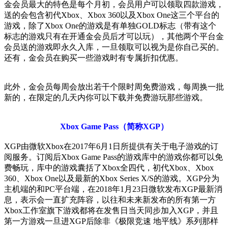
金会员最大的特色是每个月初，会员用户可以领取四款游戏，
送的会包含初代Xbox、Xbox 360以及Xbox One这三个平台的
游戏，除了Xbox One的游戏是有单独GOLD标志（带有这个
标志的游戏只有在开通金会员后才可以玩），其他两个平台金
会员送的游戏即永久入库，一旦领取可以视为是你自己买的。
还有，金会员在购买一些游戏时有专属折扣优惠。
此外，金会员每周会放出若干个限时周免费游戏，每周换一批
新的，在限定的几天内你可以下载并免费游玩那些游戏。
Xbox Game Pass（简称XGP）
XGP由微软Xbox在2017年6月1日所提供有关于电子游戏的订
阅服务。订阅后Xbox Game Pass的游戏库中的游戏你都可以免
费畅玩，库中的游戏囊括了Xbox全四代，初代Xbox、Xbox
360、Xbox One以及最新的Xbox Series X/S的游戏。XGP分为
主机端的和PC平台端，在2018年1月23日微软发布XGP最新消
息，表示会一直扩充阵容，以往和未来新发布的所有第一方
Xbox工作室旗下游戏都将在发售日当天同步加入XGP，并且
第一方游戏一旦进XGP后除非《极限竞速 地平线》系列那样