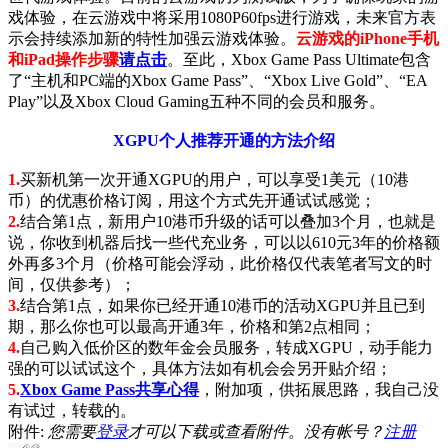
戏体验，在云游戏中将采用1080P60fps进行游戏，未来官方表
示会持续添加新的特性加强云游戏体验。
云游戏的iPhone手机
和iPad操作步骤
请点击
。至此，Xbox Game Pass Ultimate包含
了“主机和PC端的Xbox Game Pass”、“Xbox Live Gold”、“EA
Play”以及Xbox Cloud Gaming五种不同的会员和服务。
XGPU个人推荐开通的方法介绍
1.
买新机第一次开通XGPU的用户，可以享受1美元（10港
币）的优惠价格订阅，用这个方式先开通试试感觉；
2.
结合第1点，新用户10港币升级的话可以叠加3个月，也就是
说，你收到机器后找一些代充业务，可以以610元3年的价格额
外再多3个月（价格可能会浮动，此价格仅代表笔者写文的时
间，仅供参考）；
3.
结合第1点，如果你已经开通10港币的活动XGPU并且已到
期，那么你也可以最高开通3年，价格和第2点相同；
4.
自己购入低价区的数年金会员服务，转成XGPU，动手能力
强的可以试试这个，具体方法如有机会会另开贴介绍；
5.
Xbox Game Pass共享心得
，附加项，供拓展思路，我自己没
有试过，转载的。
附件:
您需要
登录
才可以下载或查看附件。没有帐号？
注册