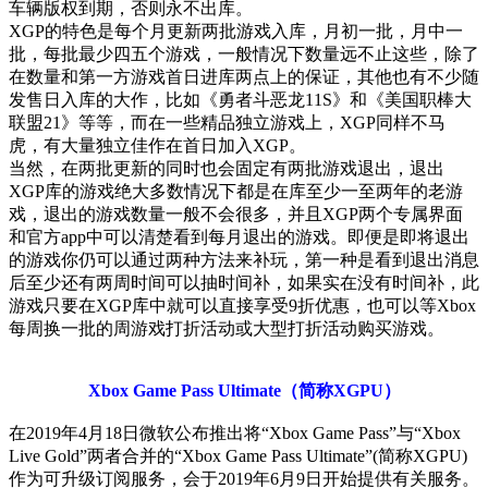
车辆版权到期，否则永不出库。
XGP的特色是每个月更新两批游戏入库，月初一批，月中一
批，每批最少四五个游戏，一般情况下数量远不止这些，除了
在数量和第一方游戏首日进库两点上的保证，其他也有不少随
发售日入库的大作，比如《勇者斗恶龙11S》和《美国职棒大
联盟21》等等，而在一些精品独立游戏上，XGP同样不马
虎，有大量独立佳作在首日加入XGP。
当然，在两批更新的同时也会固定有两批游戏退出，退出
XGP库的游戏绝大多数情况下都是在库至少一至两年的老游
戏，退出的游戏数量一般不会很多，并且XGP两个专属界面
和官方app中可以清楚看到每月退出的游戏。即便是即将退出
的游戏你仍可以通过两种方法来补玩，第一种是看到退出消息
后至少还有两周时间可以抽时间补，如果实在没有时间补，此
游戏只要在XGP库中就可以直接享受9折优惠，也可以等Xbox
每周换一批的周游戏打折活动或大型打折活动购买游戏。
Xbox Game Pass Ultimate（简称XGPU）
在2019年4月18日微软公布推出将“Xbox Game Pass”与“Xbox
Live Gold”两者合并的“Xbox Game Pass Ultimate”(简称XGPU)
作为可升级订阅服务，会于2019年6月9日开始提供有关服务。