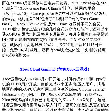
而在2020年9月初微软与艺电共同发表、“EA Play”将会在2021
年加入于“Xbox Game Pass Ultimate”阵容、使用PC平台
（Windows 10）“Game pass for PC”亦可以游玩多数的EA发行
的作品。此时的XGPU包含了“主机和PC端的Xbox Game
Pass”、“Xbox Live Gold”以及“EA Play”这四种不同的会员。
XGPU除了包含上述介绍的几种会员的所有功能外，还可以享
受XGPU专属优惠以及每月专属福利，每月专属福利主要是送
DLC或者游戏内的虚拟货币道具等等。而新游戏的专属优
惠，就比如《战 地风云 2042》，XGPU用户从10月15日开
始，免费10小时试玩，还拥有beta版抢先体验，以9折的优惠
价格预约游戏等。
Xbox Cloud Gaming（简称Xbox云游戏）
Xbox云游戏从2021年6月29日开始，对所有拥有PC和Apple手
机的XGPU用户开放。目前支持22个国家/地区的用户。满足
地区条件的XGPU玩家可用三款浏览器Edge, Chrome,Safari访
问xbox.com/play网址，即可畅玩云游戏库中的上百款游戏。
Xbox云游戏的服务器已采用定制的Xbox Series X硬件，这意
味着云游戏拥有更高速的载入时间，更高的帧数以及更好的次
世代游戏体验。目前的云游戏仍为测试版，为了确保玩家的游