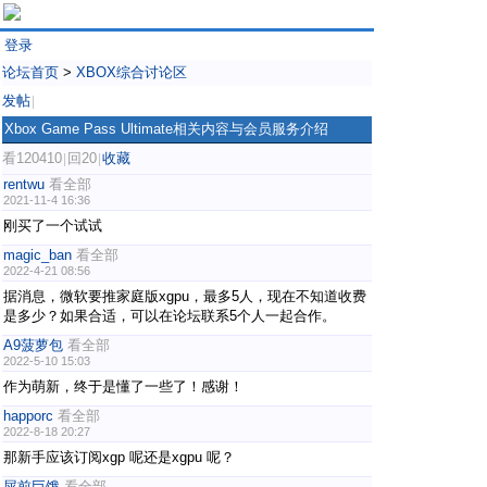
登录
论坛首页
>
XBOX综合讨论区
发帖
|
Xbox Game Pass Ultimate相关内容与会员服务介绍
看120410
回20
收藏
|
|
rentwu
看全部
2021-11-4 16:36
刚买了一个试试
magic_ban
看全部
2022-4-21 08:56
据消息，微软要推家庭版xgpu，最多5人，现在不知道收费
是多少？如果合适，可以在论坛联系5个人一起合作。
A9菠萝包
看全部
2022-5-10 15:03
作为萌新，终于是懂了一些了！感谢！
happorc
看全部
2022-8-18 20:27
那新手应该订阅xgp 呢还是xgpu 呢？
屎前巨饿
看全部