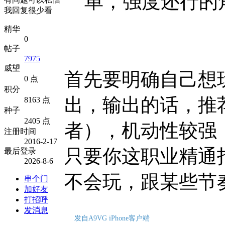
单，强度还行的
我回复很少看
精华
0
帖子
7975
威望
首先要明确自己想玩
0 点
积分
出，输出的话，推
8163 点
种子
2405 点
者），机动性较强
注册时间
2016-2-17
只要你这职业精通
最后登录
2026-8-6
不会玩，跟某些节
串个门
加好友
打招呼
发消息
发自A9VG iPhone客户端