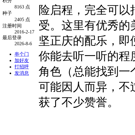
积分
险启程，完全可以把
8163 点
种子
2405 点
受。这里有优秀的
注册时间
2016-2-17
坚正庆的配乐，即
最后登录
2026-8-6
你能去听一听的程
串个门
加好友
打招呼
角色（总能找到一
发消息
可能因人而异，不过
获了不少赞誉。