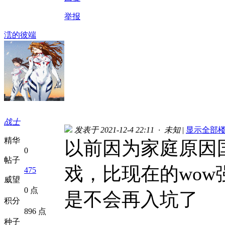
举报
澐的彼端
战士
发表于 2021-12-4 22:11 · 未知
|
显示全部
精华
以前因为家庭原因
0
帖子
戏，比现在的wow
475
威望
0 点
是不会再入坑了
积分
896 点
种子