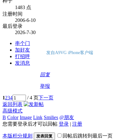
种子
1483 点
注册时间
2006-6-10
最后登录
2026-7-30
串个门
加好友
发自A9VG iPhone客户端
打招呼
发消息
回复
举报
1
2
3
4
/ 4 页
下一页
返回列表
高级模式
B
Color
Image
Link
Smilies
@朋友
您需要登录后才可以回帖
登录
|
注册
本版积分规则
回帖后跳转到最后一页
发表回复