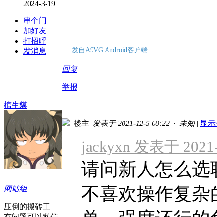
2024-3-19
串个门
加好友
打招呼
发自A9VG Android客户端
发消息
回复
举报
棺生貘
楼主
|
发表于 2021-12-5 00:22 · 未知
|
显示
jackyxn 发表于 2021-
请问新人怎么选
不喜欢操作复杂
网站组
压倒的搬砖工 |
有问题可以私信