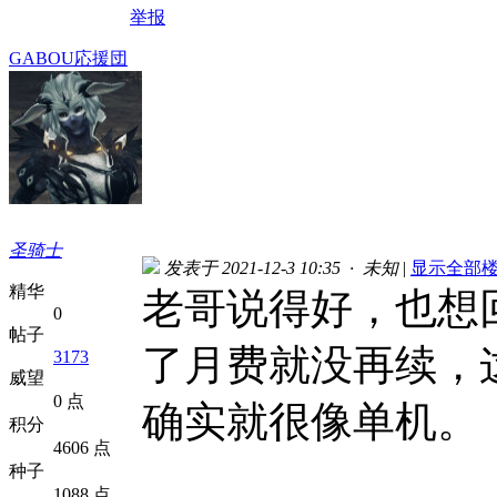
举报
GABOU応援団
圣骑士
发表于 2021-12-3 10:35 · 未知
|
显示全部
精华
老哥说得好，也想
0
帖子
了月费就没再续，
3173
威望
0 点
确实就很像单机。
积分
4606 点
种子
1088 点