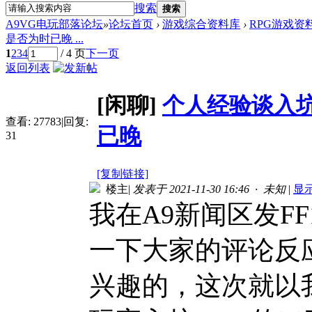
搜索
搜索
A9VG电玩部落论坛
»
论坛首页
›
游戏综合资料库
›
RPG游戏资
是否为时已晚 ...
1
2
3
4
/ 4 页
下一页
返回列表
[闲聊]
个人经验谈入坑
查看:
27783
|
回复:
已晚
31
[复制链接]
楼主
|
发表于 2021-11-30 16:46 · 未知
|
显
我在A9新闻区发F
一下大家的评论反
兴趣的，这次就以