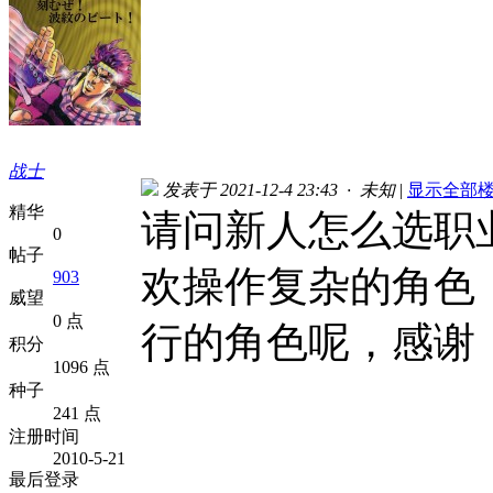
战士
发表于 2021-12-4 23:43 · 未知
|
显示全部
精华
请问新人怎么选职
0
帖子
欢操作复杂的角色
903
威望
0 点
行的角色呢，感谢
积分
1096 点
种子
241 点
注册时间
2010-5-21
最后登录