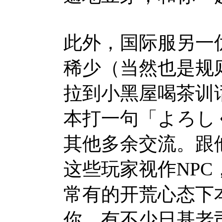
此外，国际服另一
稀少（当然也是规
拉到小黑屋喝茶训
本打一句「よろし
其他多余交流。跟
这些玩家视作NP
常有的开荒心态下
你。有不少日基老