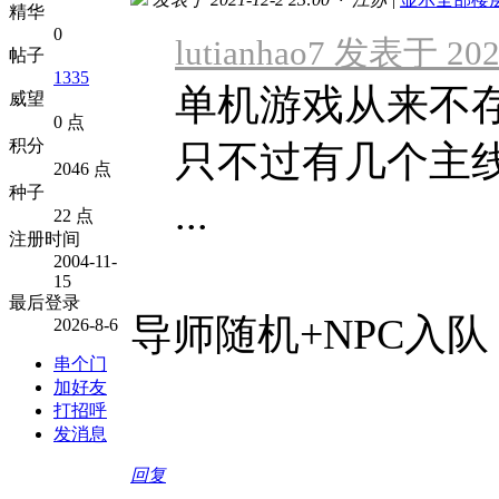
精华
0
lutianhao7 发表于 2021
帖子
1335
单机游戏从来不
威望
0 点
积分
只不过有几个主
2046 点
种子
...
22 点
注册时间
2004-11-
15
最后登录
导师随机+NPC入队
2026-8-6
串个门
加好友
打招呼
发消息
回复