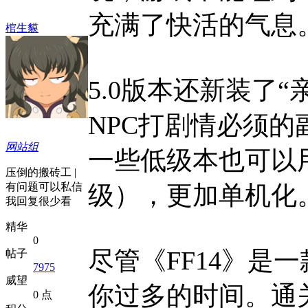
充满了快活的气息
棺生貘
5.0版本还新装了
NPC打剧情必须的
网站组
一些低级本也可以
压倒的搬砖工 |
有问题可以私信
级），更加单机化
我回复很少看
精华
0
尽管《FF14》是
帖子
7975
威望
你过多的时间。通
0 点