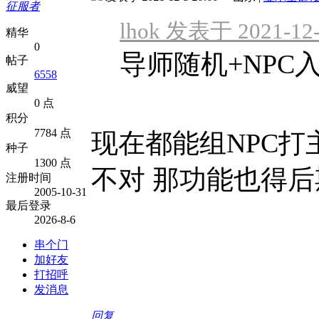
征服者
lhok 发表于 2021-12-
精华
0
导师随机+NPC
帖子
6558
威望
0 点
积分
7784 点
现在都能组NPC打
种子
1300 点
不对 那功能也得
注册时间
2005-10-31
最后登录
2026-8-6
串个门
加好友
打招呼
发消息
回复