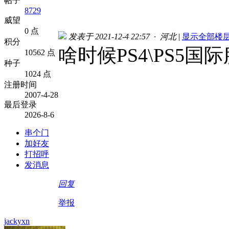
帖子
8729
威望
0 点
发表于 2021-12-4 22:57 · 河北
|
显示全部楼
积分
啥时候PS4\PS5
10562 点
种子
1024 点
注册时间
2007-4-28
最后登录
2026-8-6
串个门
加好友
打招呼
发消息
回复
举报
jackyxn