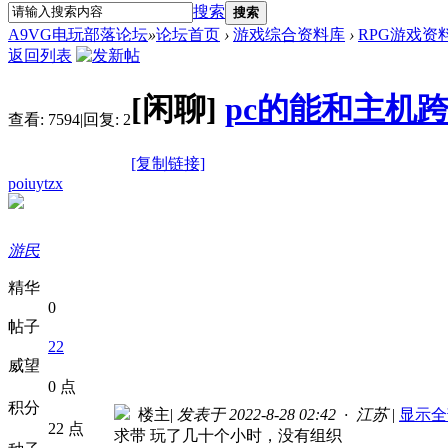
搜索
搜索
A9VG电玩部落论坛
»
论坛首页
›
游戏综合资料库
›
RPG游戏资
返回列表
[闲聊]
pc的能和主机
查看:
7594
|
回复:
2
[复制链接]
poiuytzx
游民
精华
0
帖子
22
威望
0 点
积分
楼主
|
发表于 2022-8-28 02:42 · 江苏
|
显示全
22 点
求带 玩了几十个小时，没有组织