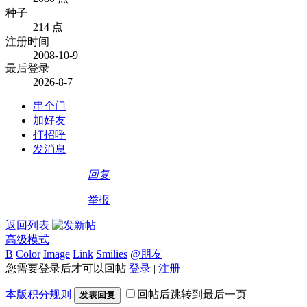
种子
214 点
注册时间
2008-10-9
最后登录
2026-8-7
串个门
加好友
打招呼
发消息
回复
举报
返回列表
高级模式
B
Color
Image
Link
Smilies
@朋友
您需要登录后才可以回帖
登录
|
注册
本版积分规则
回帖后跳转到最后一页
发表回复