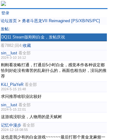
登录
论坛首页
>
勇者斗恶龙VII Reimagined [PS/XB/NS/PC]
发帖
|
DQ11 Steam版刚刚白金，发帖庆祝
看7882
回4
收藏
|
|
sin__lust
看全部
2024-3-10 16:12
刚刚看攻略打通，打通后5小时白金，感觉本作各种设定都
恰到好处没有痛苦的乱刷什么的，画面也相当好，没玩的推
荐
KiLl_PlaYeR
看全部
2024-5-15 15:48
求问推荐啥职业比较好
sin__lust
看全部
2024-5-15 22:01
这游戏没职业，人物用的是天赋树
记忆中漫步
看全部
2024-12-18 08:55
这也是我少有的白金游戏~~~~~~最后打那个黄金龙麻烦一