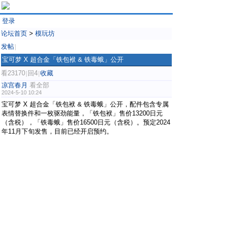
登录
论坛首页
>
模玩坊
发帖
|
宝可梦 X 超合金「铁包袱 & 铁毒蛾」公开
看23170
回4
收藏
|
|
凉宫春月
看全部
2024-5-10 10:24
宝可梦 X 超合金「铁包袱 & 铁毒蛾」公开，配件包含专属
表情替换件和一枚驱劲能量，「铁包袱」售价13200日元
（含税），「铁毒蛾」售价16500日元（含税）。预定2024
年11月下旬发售，目前已经开启预约。 ​​​