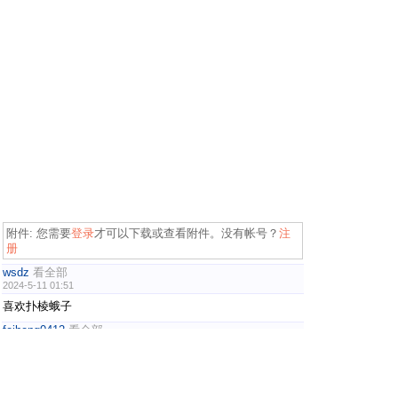
附件:
您需要
登录
才可以下载或查看附件。没有帐号？
注
册
wsdz
看全部
2024-5-11 01:51
喜欢扑棱蛾子
feiheng0412
看全部
2024-5-11 08:16
喜欢
高龄老登重返青春
看全部