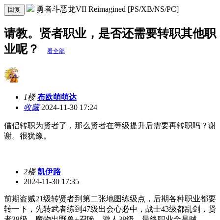
勇者斗恶龙VII Reimagined [PS/XB/NS/PC]
回复
请教。贤者职业，是否还需要转职其他职
业呢？
看全部
1楼
布欧萌萌达
收藏
2024-11-30 17:24
僧侣转职为贤者了，那么贤者在等级提升后需要再转职吗？谢
谢。很犹豫。
2楼
凯伊路
2024-11-30 17:35
前期盗贼21级转贤者到第二张地图练级点，后期各种职业都要
转一下，先转武者练到47级出会心必中，战士43级都乱剑，贤
者38级，魔物出野兽+召唤，游人38级，最终职业全是贼