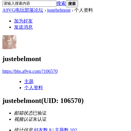
搜索
搜索
A9VG电玩部落论坛
›
justebelmont
›
个人资料
加为好友
发送消息
justebelmont
https://bbs.a9vg.com/?106570
主题
个人资料
justebelmont
(UID: 106570)
邮箱状态
已验证
视频认证
未认证
统计信息
好友数 8
|
主题数 102