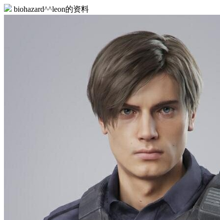
biohazard^^leon的资料