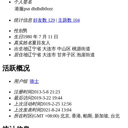
个人签名
港服psn dbdbdb0orz
统计信息
好友数 129
|
主题数 104
性别
男
生日
1980 年 7 月 11 日
真实姓名
夏目友人
出生地
辽宁省 大连市 中山区 桃源街道
居住地
辽宁省 大连市 甘井子区 泡崖街道
活跃概况
用户组
骑士
注册时间
2013-5-8 21:23
最后访问
2019-3-22 19:44
上次活动时间
2019-2-25 12:56
上次发表时间
2021-8-24 13:04
所在时区
(GMT +08:00) 北京, 香港, 帕斯, 新加坡, 台北