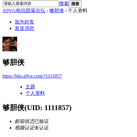
搜索
搜索
A9VG电玩部落论坛
›
够胆侠
›
个人资料
加为好友
发送消息
够胆侠
https://bbs.a9vg.com/?1111857
主题
个人资料
够胆侠
(UID: 1111857)
邮箱状态
已验证
视频认证
未认证