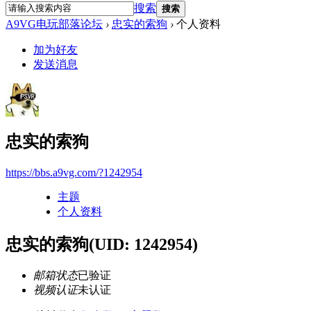
搜索
搜索
A9VG电玩部落论坛
›
忠实的索狗
›
个人资料
加为好友
发送消息
忠实的索狗
https://bbs.a9vg.com/?1242954
主题
个人资料
忠实的索狗
(UID: 1242954)
邮箱状态
已验证
视频认证
未认证