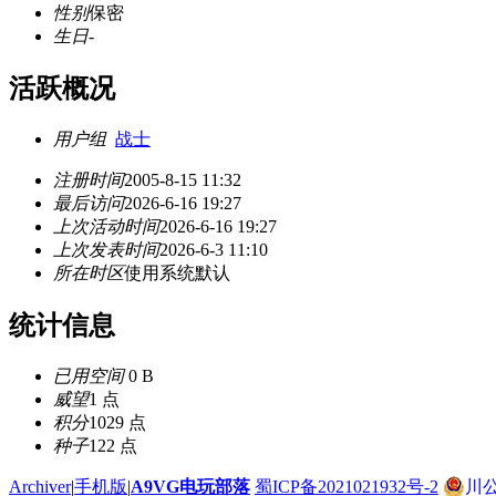
性别
保密
生日
-
活跃概况
用户组
战士
注册时间
2005-8-15 11:32
最后访问
2026-6-16 19:27
上次活动时间
2026-6-16 19:27
上次发表时间
2026-6-3 11:10
所在时区
使用系统默认
统计信息
已用空间
0 B
威望
1 点
积分
1029 点
种子
122 点
Archiver
|
手机版
|
A9VG电玩部落
蜀ICP备2021021932号-2
川公