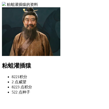
粘蛆灌插猿的资料
粘蛆灌插猿
8221
积分
2 点
威望
8223 点
积分
522 点
种子