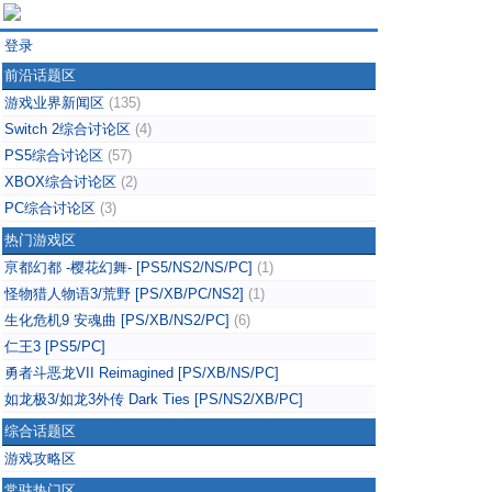
登录
前沿话题区
游戏业界新闻区
(135)
Switch 2综合讨论区
(4)
PS5综合讨论区
(57)
XBOX综合讨论区
(2)
PC综合讨论区
(3)
热门游戏区
亰都幻都 -樱花幻舞- [PS5/NS2/NS/PC]
(1)
怪物猎人物语3/荒野 [PS/XB/PC/NS2]
(1)
生化危机9 安魂曲 [PS/XB/NS2/PC]
(6)
仁王3 [PS5/PC]
勇者斗恶龙VII Reimagined [PS/XB/NS/PC]
如龙极3/如龙3外传 Dark Ties [PS/NS2/XB/PC]
综合话题区
游戏攻略区
常驻热门区