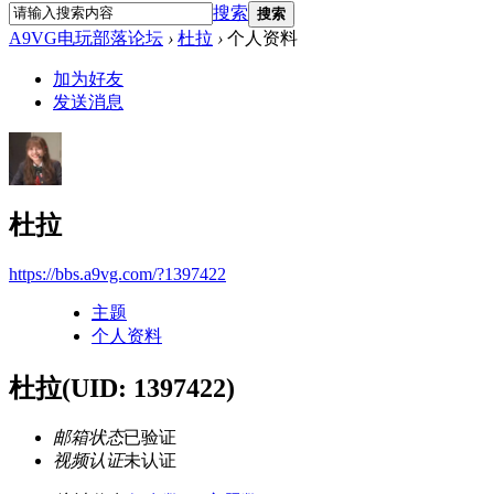
搜索
搜索
A9VG电玩部落论坛
›
杜拉
›
个人资料
加为好友
发送消息
杜拉
https://bbs.a9vg.com/?1397422
主题
个人资料
杜拉
(UID: 1397422)
邮箱状态
已验证
视频认证
未认证