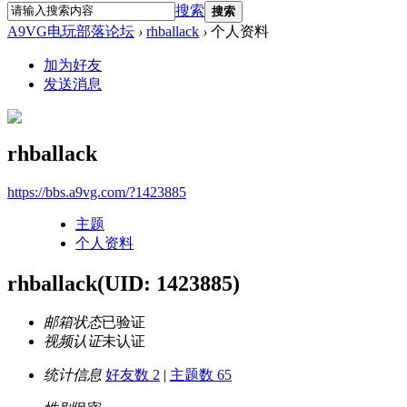
搜索
搜索
A9VG电玩部落论坛
›
rhballack
›
个人资料
加为好友
发送消息
rhballack
https://bbs.a9vg.com/?1423885
主题
个人资料
rhballack
(UID: 1423885)
邮箱状态
已验证
视频认证
未认证
统计信息
好友数 2
|
主题数 65