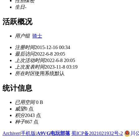
性别
保密
生日
-
活跃概况
用户组
骑士
注册时间
2015-12-16 00:34
最后访问
2022-6-8 20:05
上次活动时间
2022-6-8 20:05
上次发表时间
2023-11-8 03:19
所在时区
使用系统默认
统计信息
已用空间
0 B
威望
0 点
积分
2043 点
种子
867 点
Archiver
|
手机版
|
A9VG电玩部落
蜀ICP备2021021932号-2
川公