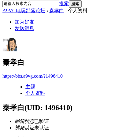
搜索
搜索
A9VG电玩部落论坛
›
秦孝白
›
个人资料
加为好友
发送消息
秦孝白
https://bbs.a9vg.com/?1496410
主题
个人资料
秦孝白
(UID: 1496410)
邮箱状态
已验证
视频认证
未认证