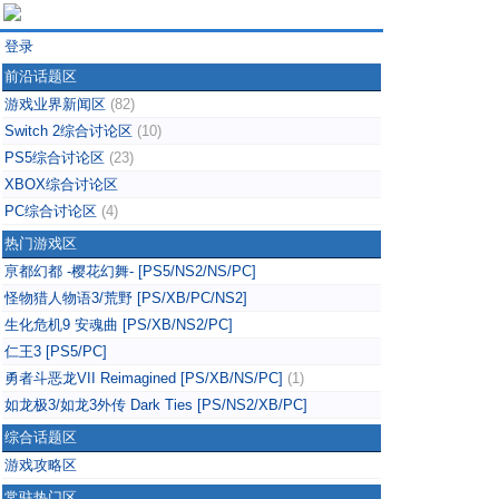
登录
前沿话题区
游戏业界新闻区
(82)
Switch 2综合讨论区
(10)
PS5综合讨论区
(23)
XBOX综合讨论区
PC综合讨论区
(4)
热门游戏区
亰都幻都 -樱花幻舞- [PS5/NS2/NS/PC]
怪物猎人物语3/荒野 [PS/XB/PC/NS2]
生化危机9 安魂曲 [PS/XB/NS2/PC]
仁王3 [PS5/PC]
勇者斗恶龙VII Reimagined [PS/XB/NS/PC]
(1)
如龙极3/如龙3外传 Dark Ties [PS/NS2/XB/PC]
综合话题区
游戏攻略区
常驻热门区