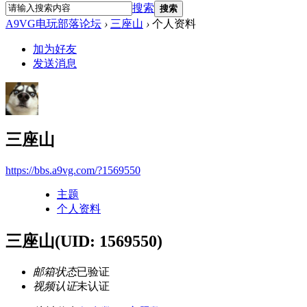
搜索
搜索
A9VG电玩部落论坛
›
三座山
›
个人资料
加为好友
发送消息
三座山
https://bbs.a9vg.com/?1569550
主题
个人资料
三座山
(UID: 1569550)
邮箱状态
已验证
视频认证
未认证