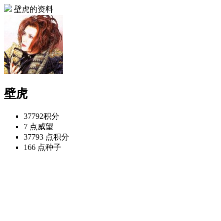
壁虎的资料
壁虎
37792
积分
7 点
威望
37793 点
积分
166 点
种子