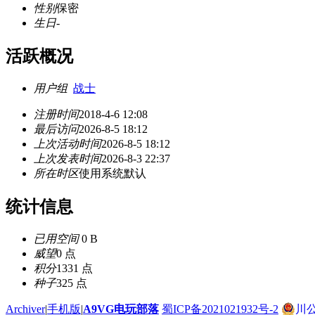
性别
保密
生日
-
活跃概况
用户组
战士
注册时间
2018-4-6 12:08
最后访问
2026-8-5 18:12
上次活动时间
2026-8-5 18:12
上次发表时间
2026-8-3 22:37
所在时区
使用系统默认
统计信息
已用空间
0 B
威望
0 点
积分
1331 点
种子
325 点
Archiver
|
手机版
|
A9VG电玩部落
蜀ICP备2021021932号-2
川公