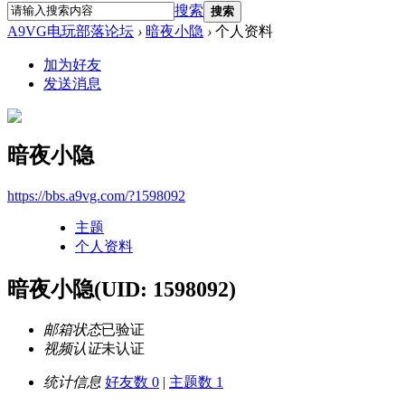
搜索
搜索
A9VG电玩部落论坛
›
暗夜小隐
›
个人资料
加为好友
发送消息
暗夜小隐
https://bbs.a9vg.com/?1598092
主题
个人资料
暗夜小隐
(UID: 1598092)
邮箱状态
已验证
视频认证
未认证
统计信息
好友数 0
|
主题数 1