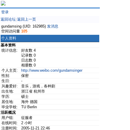
登录
返回论坛
返回上一页
|
gundamsing (UID: 162985)
发消息
空间访问量
105
个人资料
基本资料
统计信息:
好友数 4
记录数 0
日志数 0
相册数 0
个人主页:
http://www.weibo.com/gundamsinger
性别:
保密
生日:
-
兴趣爱好:
音乐，游戏，各种剧
出生地:
浙江省 杭州市
学历:
硕士
居住地:
海外 德国
毕业学校:
TU Berlin
活跃概况
用户组:
征服者
在线时间:
2 小时
注册时间:
2005-11-21 22:46