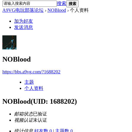
搜索
搜索
A9VG电玩部落论坛
›
NOBlood
›
个人资料
加为好友
发送消息
NOBlood
https://bbs.a9vg.com/?1688202
主题
个人资料
NOBlood
(UID: 1688202)
邮箱状态
已验证
视频认证
未认证
统计信息
好友数 0
|
主题数 0